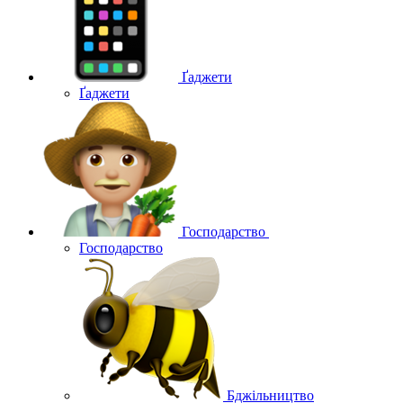
Ґаджети
Ґаджети
Господарство
Господарство
Бджільництво