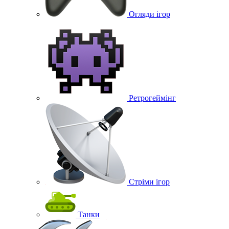
Огляди ігор
Ретрогеймінг
Стріми ігор
Танки