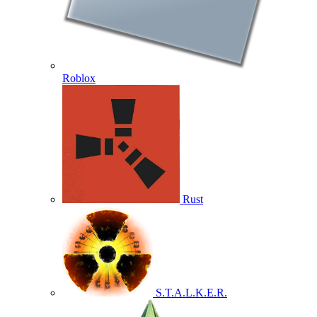
Roblox
Rust
S.T.A.L.K.E.R.