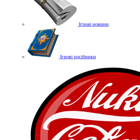
Ігрові новини
Ігрові посібники