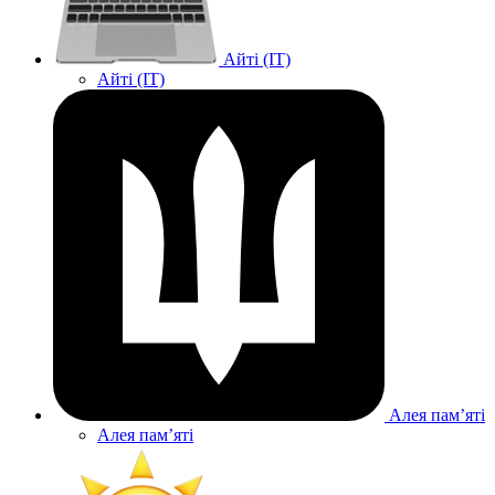
Айті (IT)
Айті (IT)
Алея памʼяті
Алея памʼяті