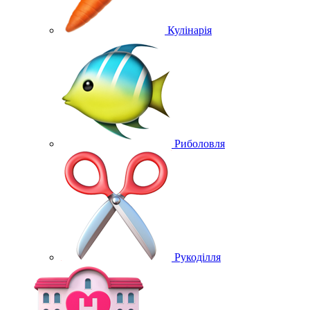
Кулінарія
Риболовля
Рукоділля