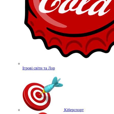
Ігрові світи та Лор
Кіберспорт