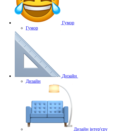
Гумор
Гумор
Дизайн
Дизайн
Дизайн інтер'єру