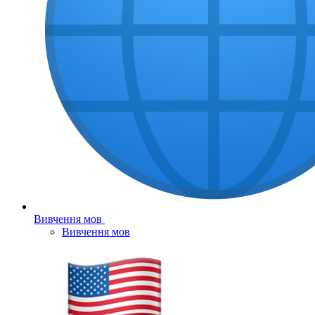
Вивчення мов
Вивчення мов