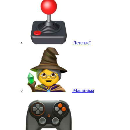
Летсплеї
Машиніма