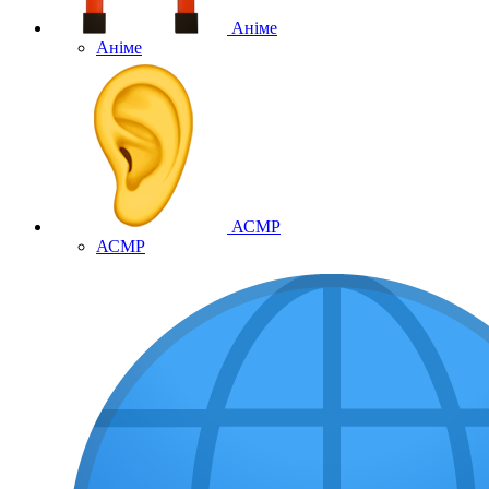
Аніме
Аніме
АСМР
АСМР