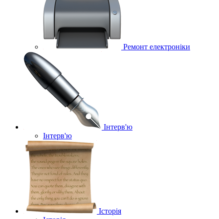
Ремонт електроніки
Інтерв'ю
Інтерв'ю
Історія