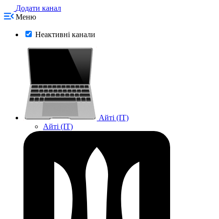
Додати канал
Меню
Неактивні канали
Айті (IT)
Айті (IT)