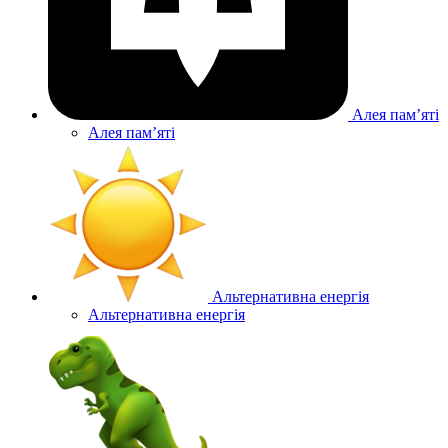
Алея памʼяті
Алея памʼяті
Альтернативна енергія
Альтернативна енергія