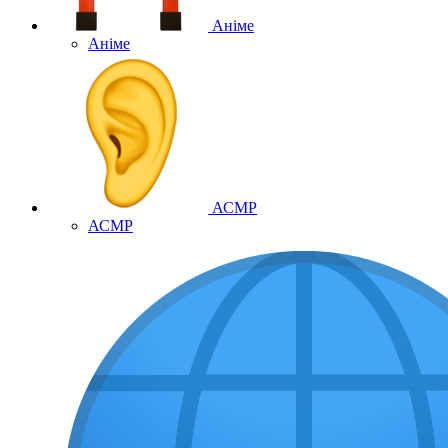
Аніме
Аніме
АСМР
АСМР