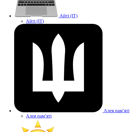
Айті (IT)
Айті (IT)
Алея памʼяті
Алея памʼяті