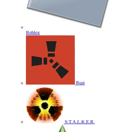
Roblox
Rust
S.T.A.L.K.E.R.