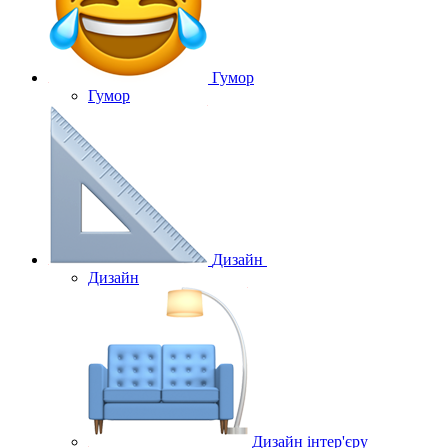
Гумор
Гумор
Дизайн
Дизайн
Дизайн інтер'єру