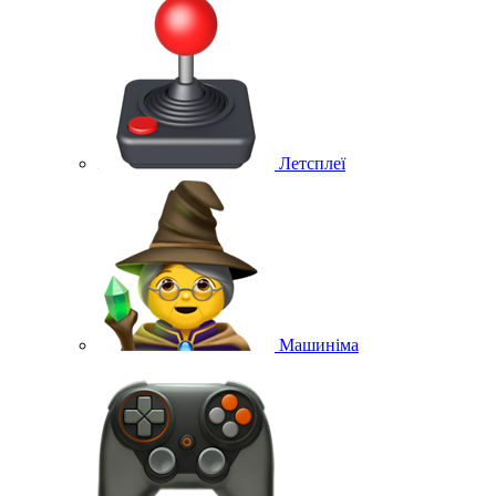
Летсплеї
Машиніма