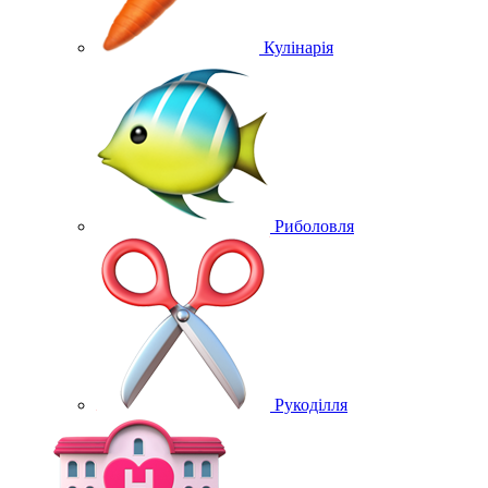
Кулінарія
Риболовля
Рукоділля