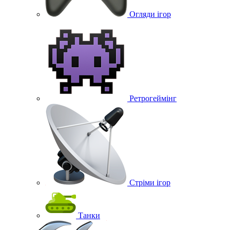
Огляди ігор
Ретрогеймінг
Стріми ігор
Танки