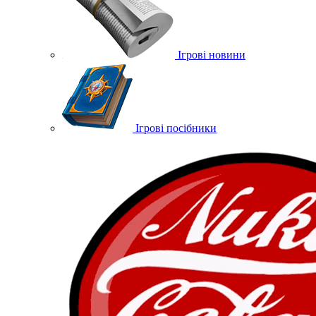
Ігрові новини
Ігрові посібники