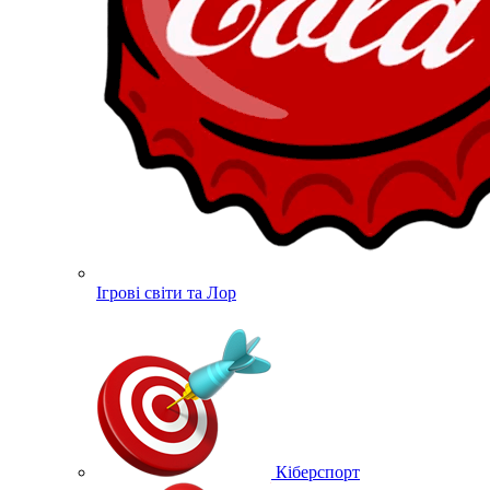
Ігрові світи та Лор
Кіберспорт