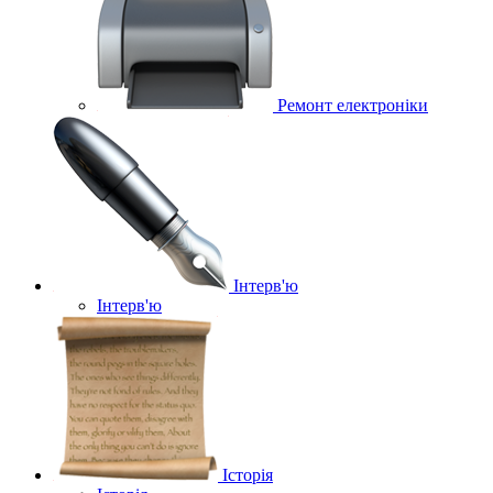
Ремонт електроніки
Інтерв'ю
Інтерв'ю
Історія