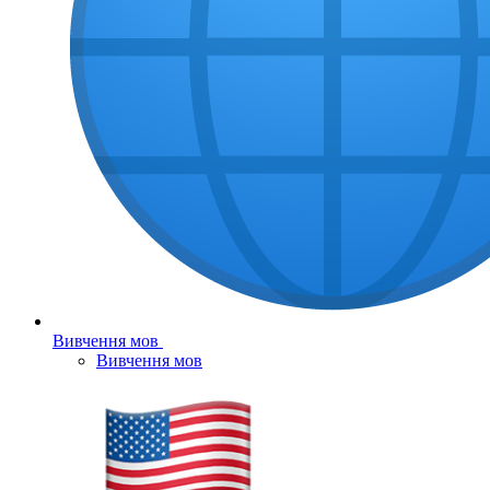
Вивчення мов
Вивчення мов