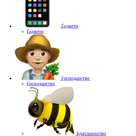
Ґаджети
Ґаджети
Господарство
Господарство
Бджільництво