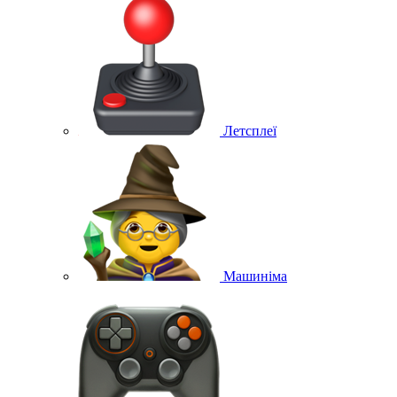
Летсплеї
Машиніма