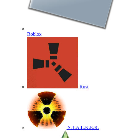
Roblox
Rust
S.T.A.L.K.E.R.