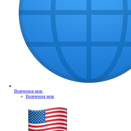
Вивчення мов
Вивчення мов