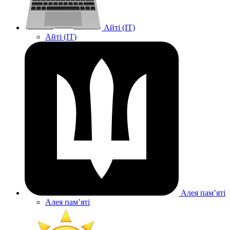
Айті (IT)
Айті (IT)
Алея памʼяті
Алея памʼяті