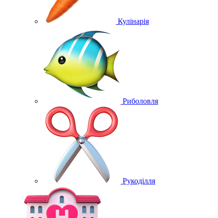
Кулінарія
Риболовля
Рукоділля