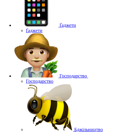
Ґаджети
Ґаджети
Господарство
Господарство
Бджільництво