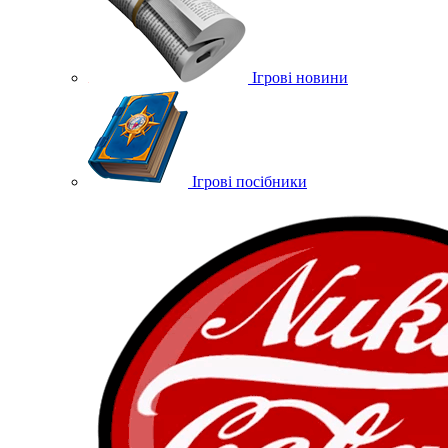
Ігрові новини
Ігрові посібники