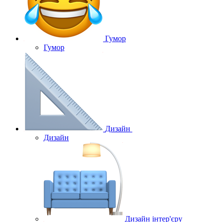
Гумор
Гумор
Дизайн
Дизайн
Дизайн інтер'єру