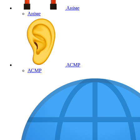
Аніме
Аніме
АСМР
АСМР