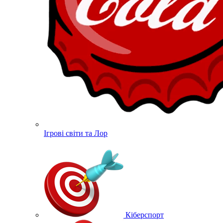
Ігрові світи та Лор
Кіберспорт