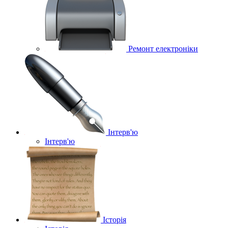
Ремонт електроніки
Інтерв'ю
Інтерв'ю
Історія