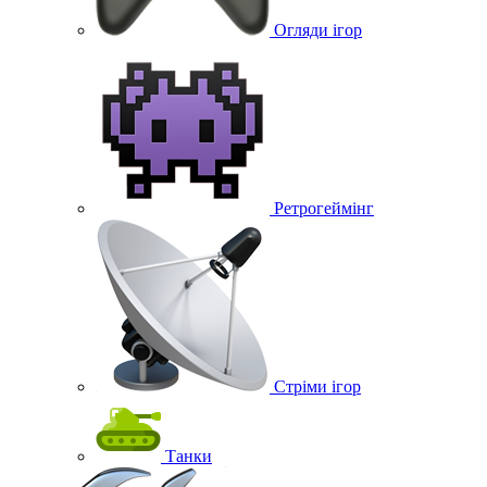
Огляди ігор
Ретрогеймінг
Стріми ігор
Танки