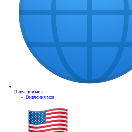
Вивчення мов
Вивчення мов