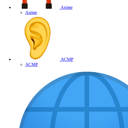
Аніме
Аніме
АСМР
АСМР