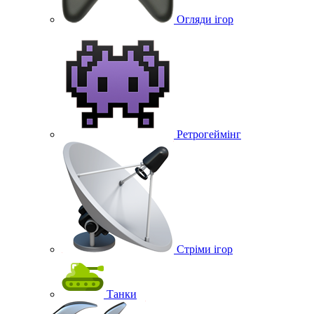
Огляди ігор
Ретрогеймінг
Стріми ігор
Танки