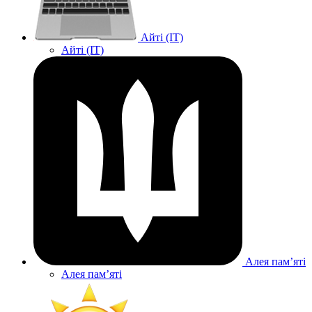
Айті (IT)
Айті (IT)
Алея памʼяті
Алея памʼяті