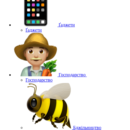
Ґаджети
Ґаджети
Господарство
Господарство
Бджільництво