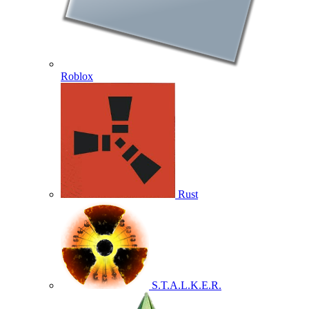
Roblox
Rust
S.T.A.L.K.E.R.