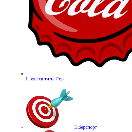
Ігрові світи та Лор
Кіберспорт