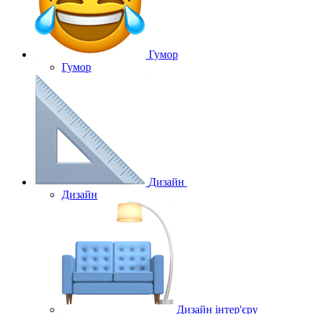
Гумор
Гумор
Дизайн
Дизайн
Дизайн інтер'єру