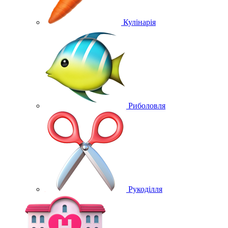
Кулінарія
Риболовля
Рукоділля