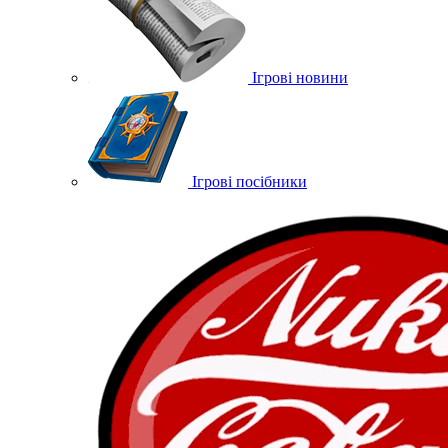
Ігрові новини
Ігрові посібники