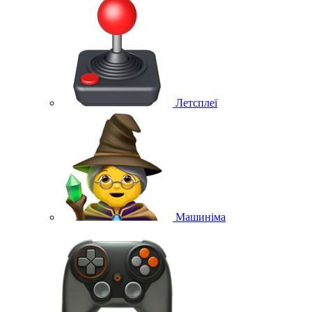
Летсплеї
Машиніма