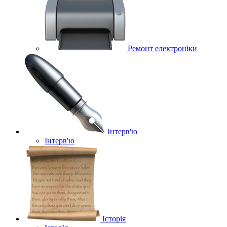
Ремонт електроніки
Інтерв'ю
Інтерв'ю
Історія