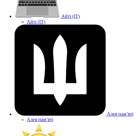
Айті (IT)
Айті (IT)
Алея памʼяті
Алея памʼяті