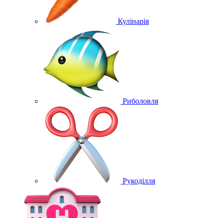
Кулінарія
Риболовля
Рукоділля