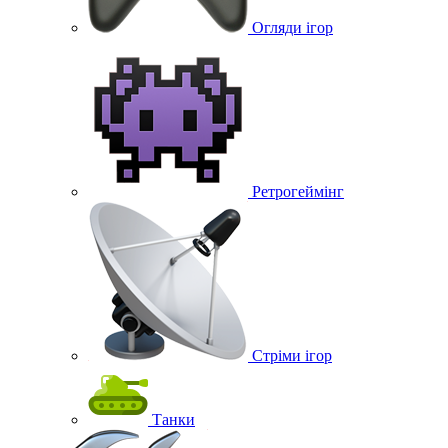
Огляди ігор
Ретрогеймінг
Стріми ігор
Танки