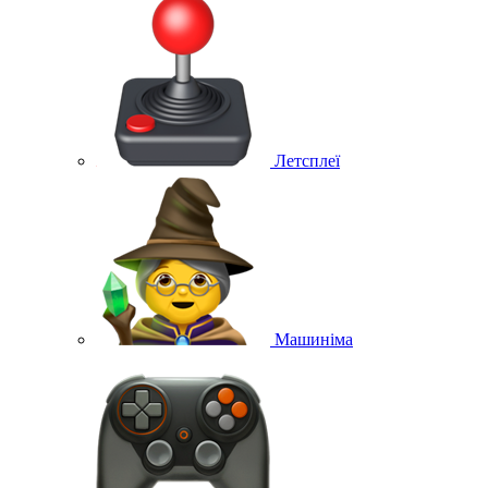
Летсплеї
Машиніма