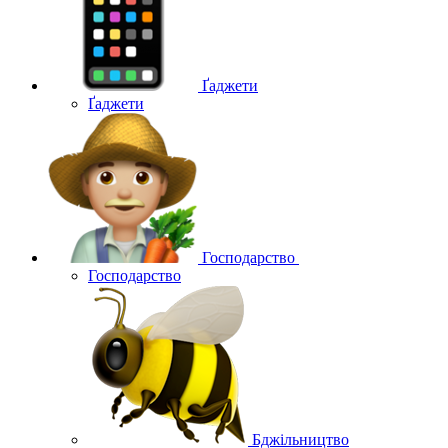
Ґаджети
Ґаджети
Господарство
Господарство
Бджільництво