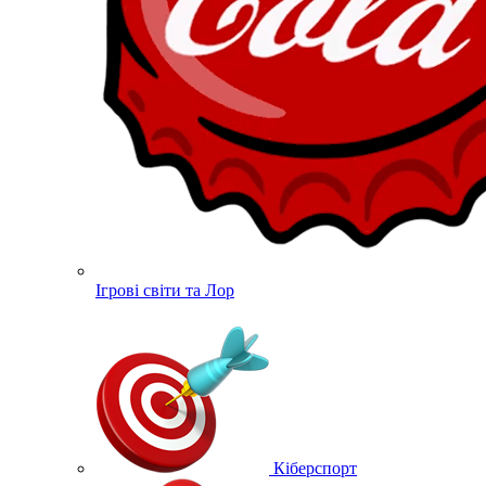
Ігрові світи та Лор
Кіберспорт