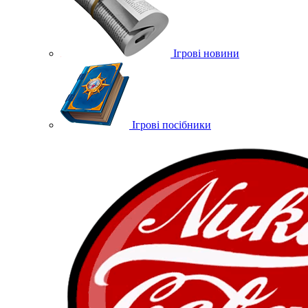
Ігрові новини
Ігрові посібники