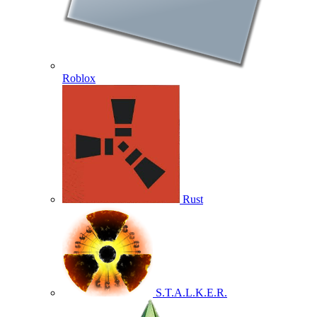
Roblox
Rust
S.T.A.L.K.E.R.