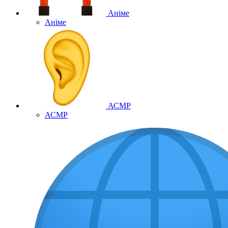
Аніме
Аніме
АСМР
АСМР