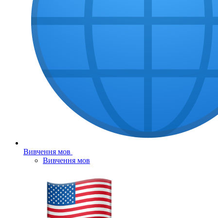
Вивчення мов
Вивчення мов