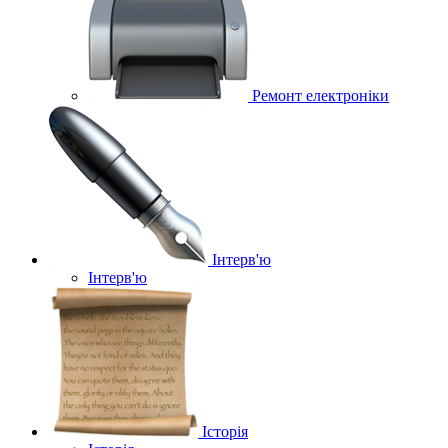
Ремонт електроніки
Інтерв'ю
Інтерв'ю
Історія