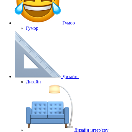
Гумор
Гумор
Дизайн
Дизайн
Дизайн інтер'єру