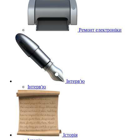
Ремонт електроніки
Інтерв'ю
Інтерв'ю
Історія