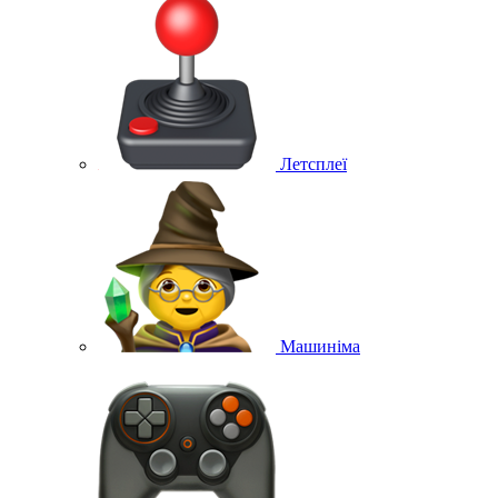
Летсплеї
Машиніма