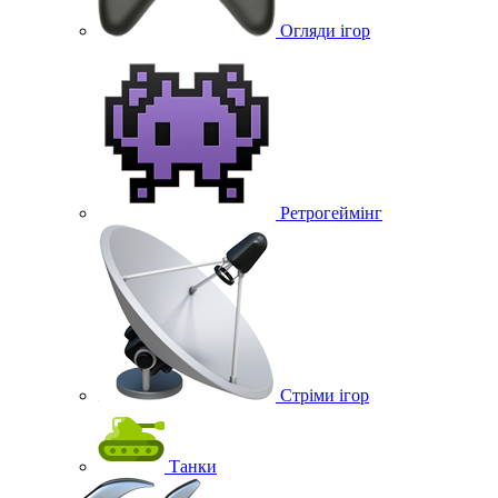
Огляди ігор
Ретрогеймінг
Стріми ігор
Танки