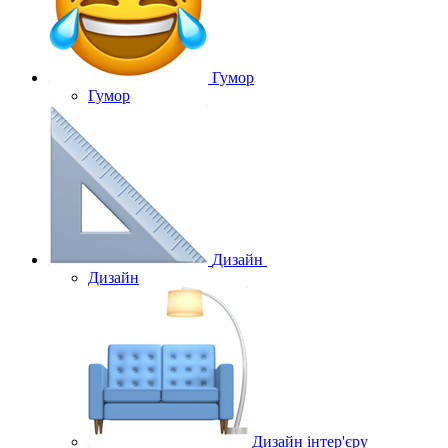
Гумор
Гумор
Дизайн
Дизайн
Дизайн інтер'єру