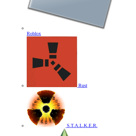
Roblox
Rust
S.T.A.L.K.E.R.