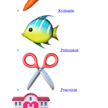
Кулінарія
Риболовля
Рукоділля