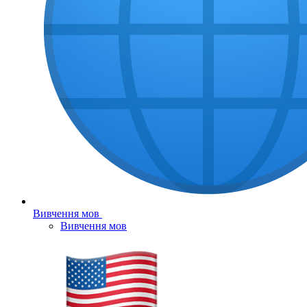
Вивчення мов
Вивчення мов