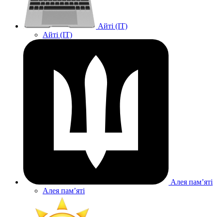
Айті (IT)
Айті (IT)
Алея памʼяті
Алея памʼяті