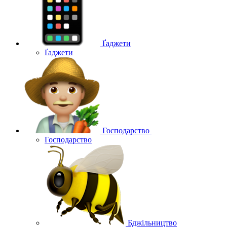
Ґаджети
Ґаджети
Господарство
Господарство
Бджільництво