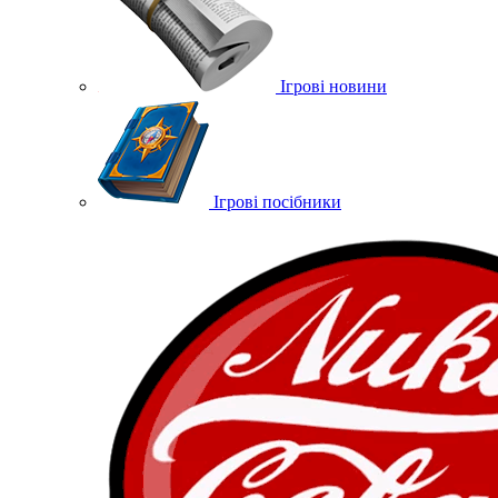
Ігрові новини
Ігрові посібники