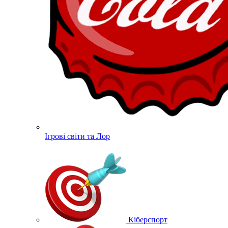
Ігрові світи та Лор
Кіберспорт