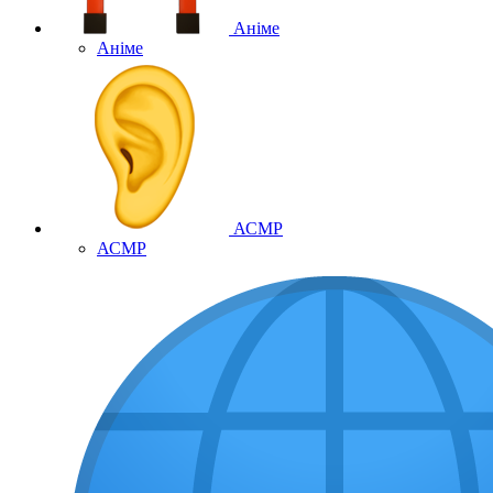
Аніме
Аніме
АСМР
АСМР