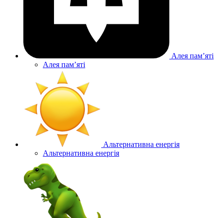
Алея памʼяті
Алея памʼяті
Альтернативна енергія
Альтернативна енергія