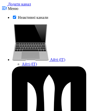
Додати канал
Меню
Неактивні канали
Айті (IT)
Айті (IT)