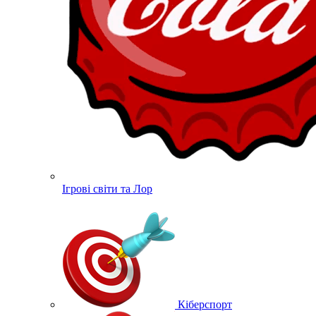
Ігрові світи та Лор
Кіберспорт