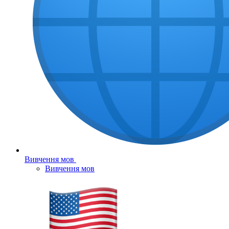
Вивчення мов
Вивчення мов