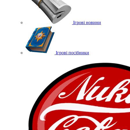
Ігрові новини
Ігрові посібники