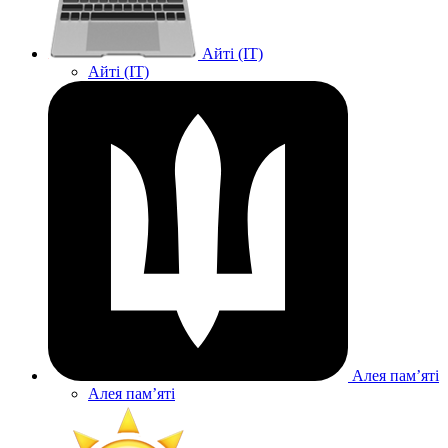
Айті (IT)
Айті (IT)
Алея памʼяті
Алея памʼяті