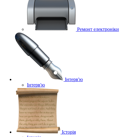
Ремонт електроніки
Інтерв'ю
Інтерв'ю
Історія