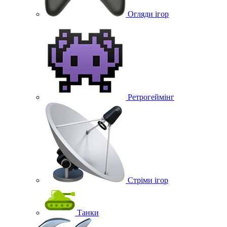
Огляди ігор
Ретрогеймінг
Стріми ігор
Танки