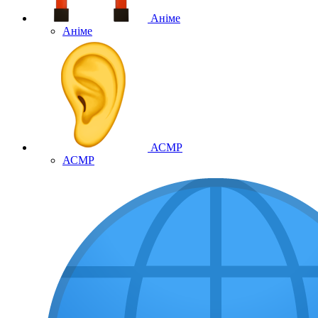
Аніме
Аніме
АСМР
АСМР