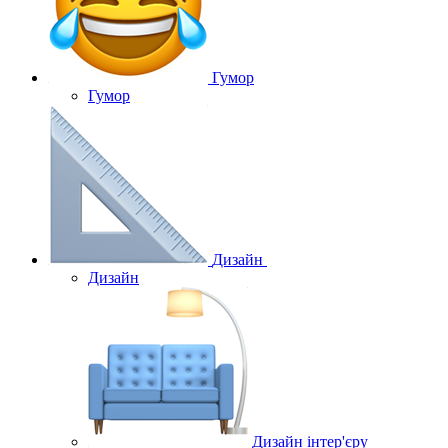
Гумор
Гумор
Дизайн
Дизайн
Дизайн інтер'єру