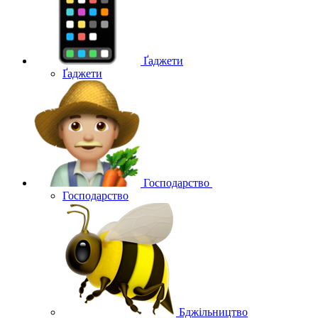
Ґаджети
Ґаджети
Господарство
Господарство
Бджільництво