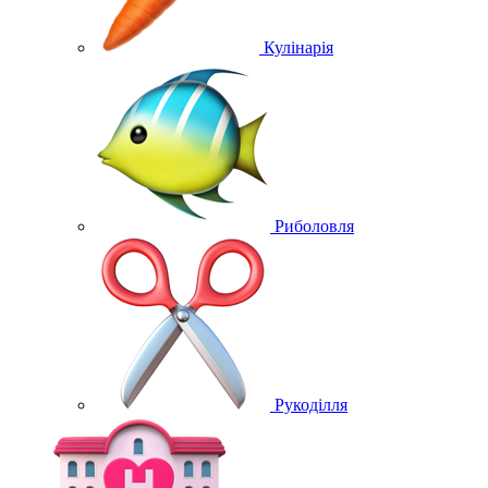
Кулінарія
Риболовля
Рукоділля