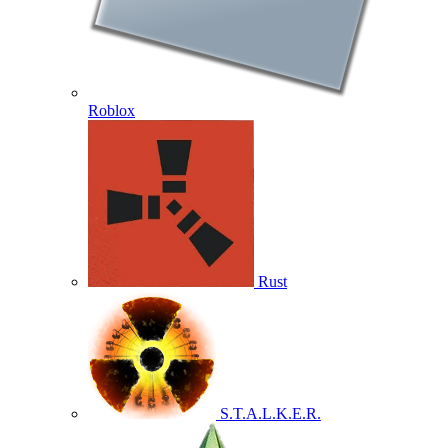
Roblox
Rust
S.T.A.L.K.E.R.