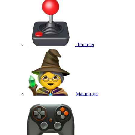
Летсплеї
Машиніма