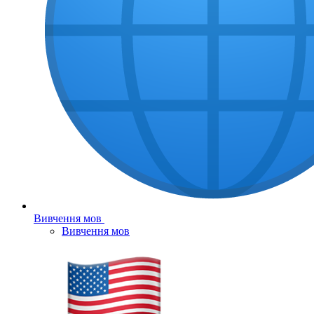
Вивчення мов
Вивчення мов