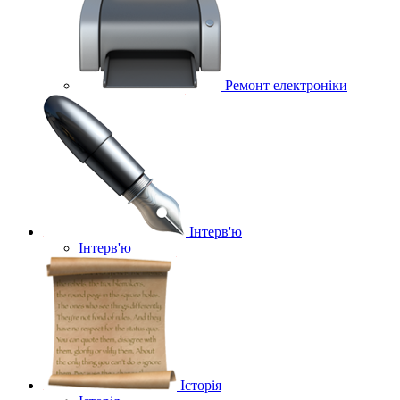
Ремонт електроніки
Інтерв'ю
Інтерв'ю
Історія