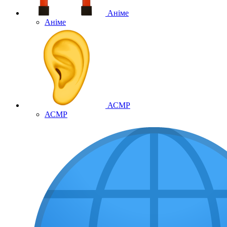
Аніме
Аніме
АСМР
АСМР