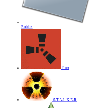
Roblox
Rust
S.T.A.L.K.E.R.