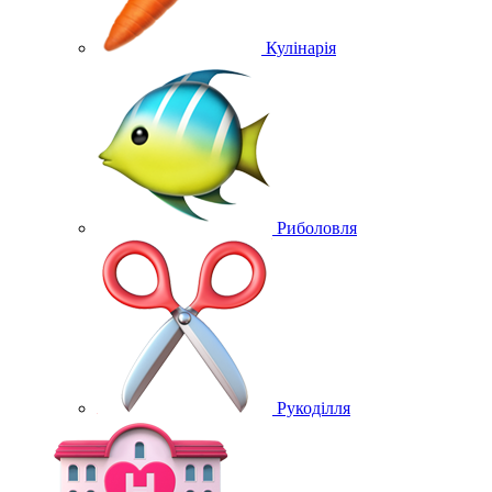
Кулінарія
Риболовля
Рукоділля