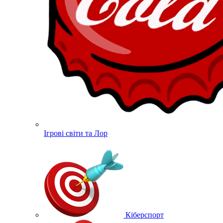
Ігрові світи та Лор
Кіберспорт