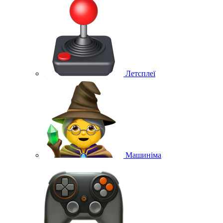
Летсплеї
Машиніма