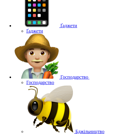
Ґаджети
Ґаджети
Господарство
Господарство
Бджільництво