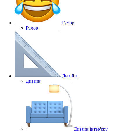
Гумор
Гумор
Дизайн
Дизайн
Дизайн інтер'єру