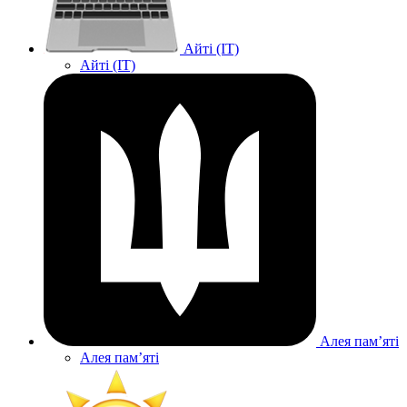
Айті (IT)
Айті (IT)
Алея памʼяті
Алея памʼяті