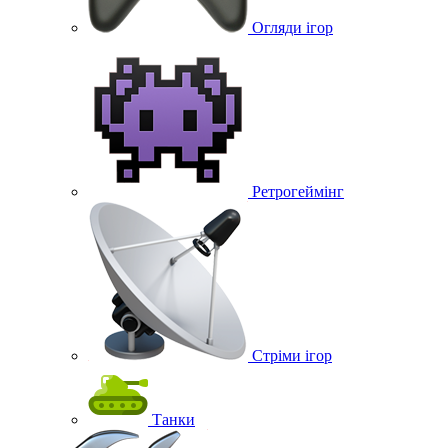
Огляди ігор
Ретрогеймінг
Стріми ігор
Танки