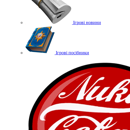
Ігрові новини
Ігрові посібники