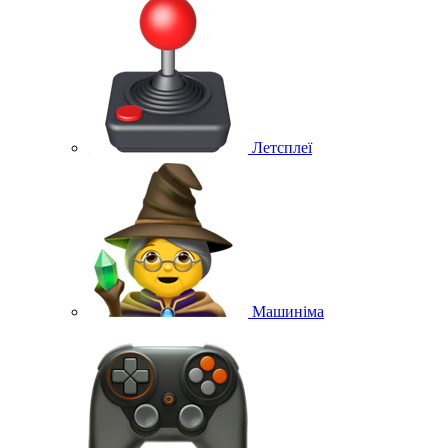
Летсплеї
Машиніма