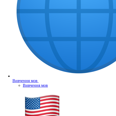
Вивчення мов
Вивчення мов