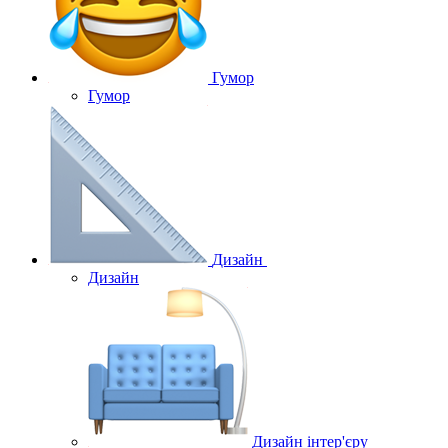
Гумор
Гумор
Дизайн
Дизайн
Дизайн інтер'єру