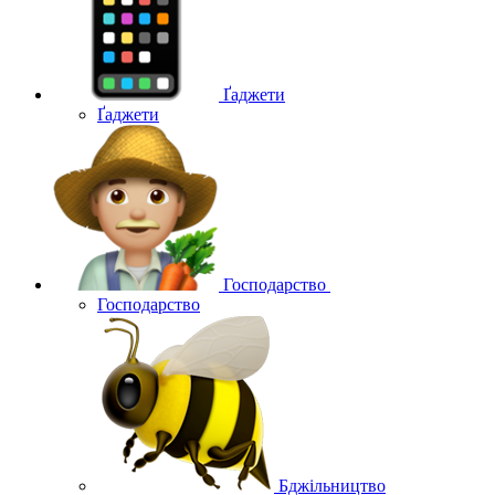
Ґаджети
Ґаджети
Господарство
Господарство
Бджільництво