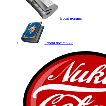
Ігрові новини
Ігрові посібники