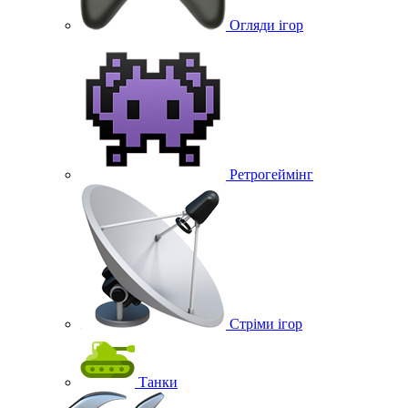
Огляди ігор
Ретрогеймінг
Стріми ігор
Танки