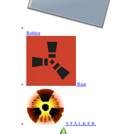
Roblox
Rust
S.T.A.L.K.E.R.