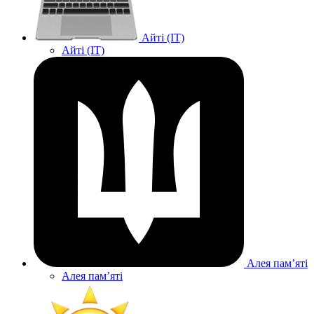
Айті (IT)
Айті (IT)
Алея памʼяті
Алея памʼяті