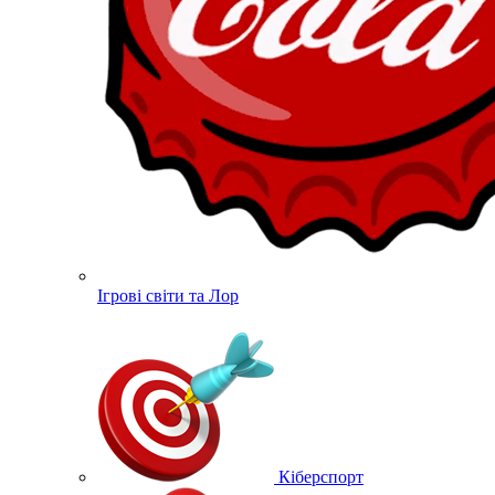
Ігрові світи та Лор
Кіберспорт