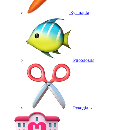
Кулінарія
Риболовля
Рукоділля