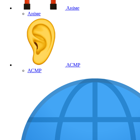
Аніме
Аніме
АСМР
АСМР