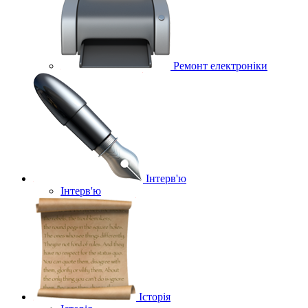
Ремонт електроніки
Інтерв'ю
Інтерв'ю
Історія