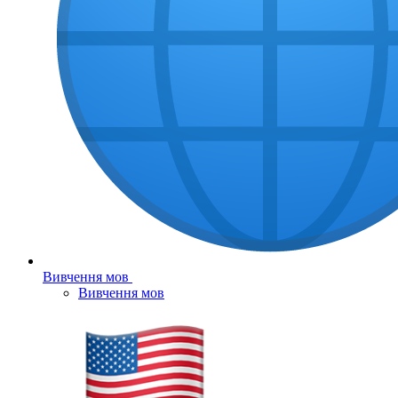
Вивчення мов
Вивчення мов