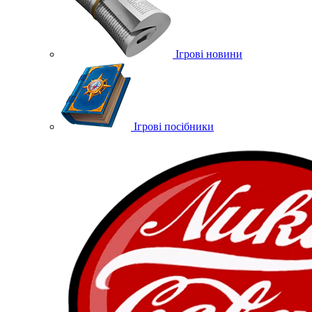
Ігрові новини
Ігрові посібники