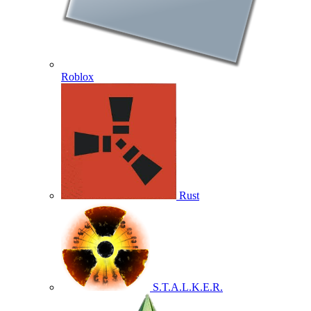
Roblox
Rust
S.T.A.L.K.E.R.