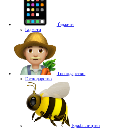
Ґаджети
Ґаджети
Господарство
Господарство
Бджільництво