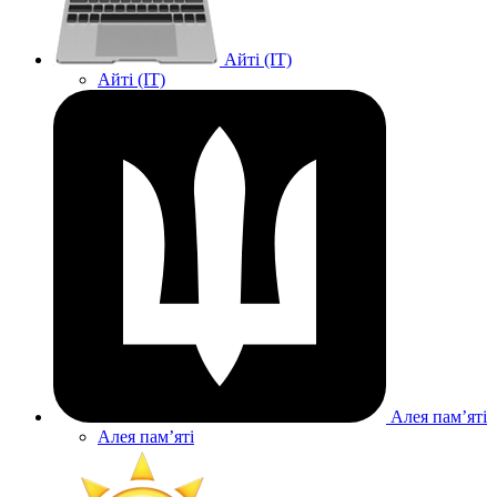
Айті (IT)
Айті (IT)
Алея памʼяті
Алея памʼяті