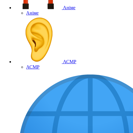
Аніме
Аніме
АСМР
АСМР