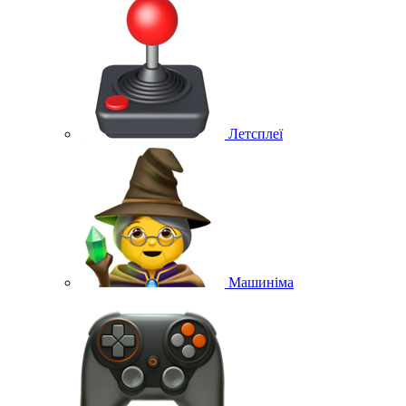
Летсплеї
Машиніма