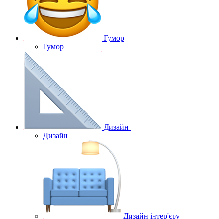
Гумор
Гумор
Дизайн
Дизайн
Дизайн інтер'єру