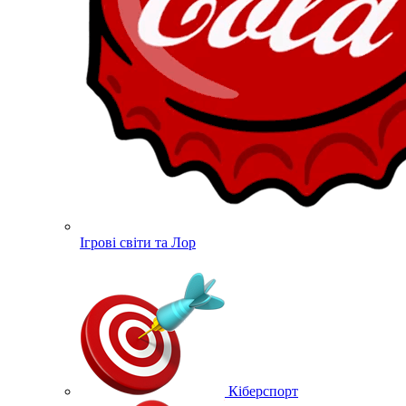
Ігрові світи та Лор
Кіберспорт