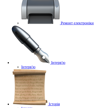
Ремонт електроніки
Інтерв'ю
Інтерв'ю
Історія