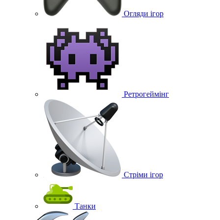
Огляди ігор
Ретрогеймінг
Стріми ігор
Танки