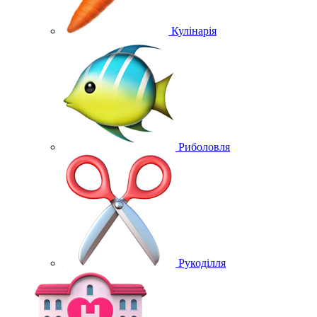
Кулінарія
Риболовля
Рукоділля