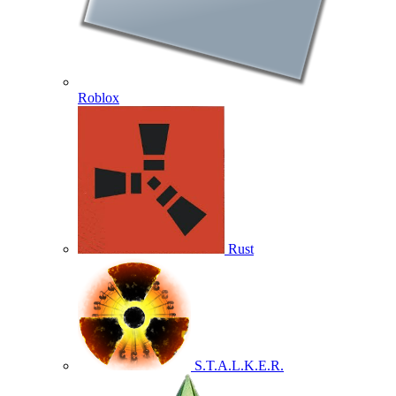
Roblox
Rust
S.T.A.L.K.E.R.