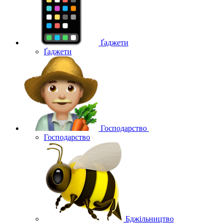
Ґаджети
Ґаджети
Господарство
Господарство
Бджільництво