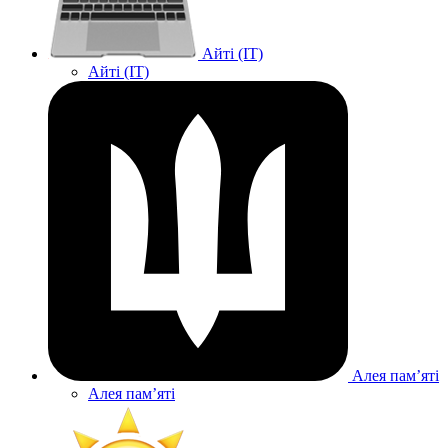
Айті (IT)
Айті (IT)
Алея памʼяті
Алея памʼяті