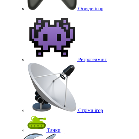
Огляди ігор
Ретрогеймінг
Стріми ігор
Танки