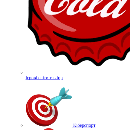
Ігрові світи та Лор
Кіберспорт