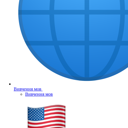
Вивчення мов
Вивчення мов