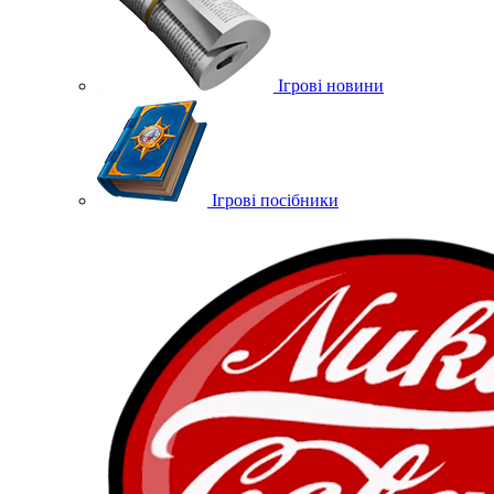
Ігрові новини
Ігрові посібники