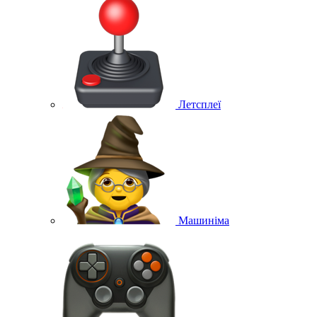
Летсплеї
Машиніма