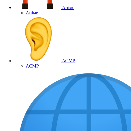
Аніме
Аніме
АСМР
АСМР