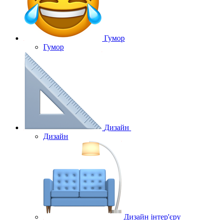
Гумор
Гумор
Дизайн
Дизайн
Дизайн інтер'єру