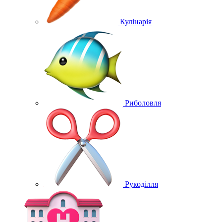
Кулінарія
Риболовля
Рукоділля