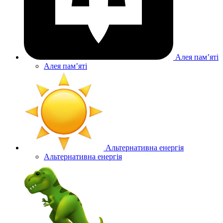
Алея памʼяті
Алея памʼяті
Альтернативна енергія
Альтернативна енергія