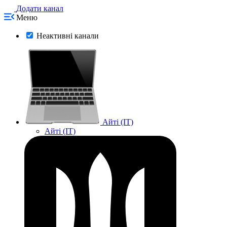
Додати канал
Меню
Неактивні канали
Айті (IT)
Айті (IT)