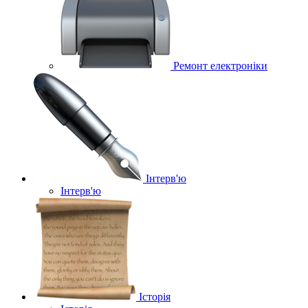
Ремонт електроніки
Інтерв'ю
Інтерв'ю
Історія