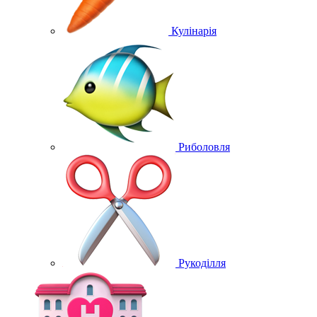
Кулінарія
Риболовля
Рукоділля