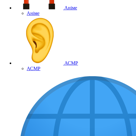
Аніме
Аніме
АСМР
АСМР