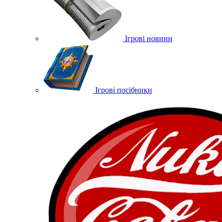
Ігрові новини
Ігрові посібники