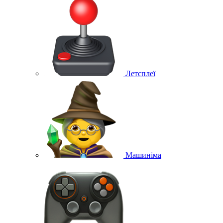
Летсплеї
Машиніма