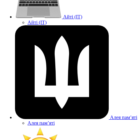
Айті (IT)
Айті (IT)
Алея памʼяті
Алея памʼяті