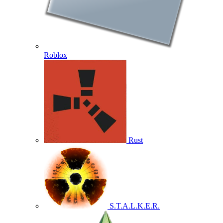
Roblox
Rust
S.T.A.L.K.E.R.