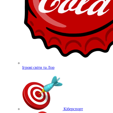
Ігрові світи та Лор
Кіберспорт