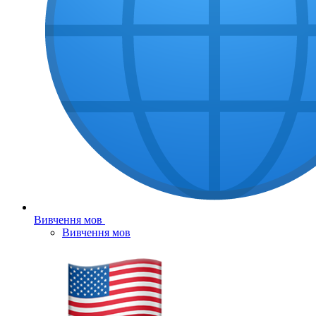
Вивчення мов
Вивчення мов