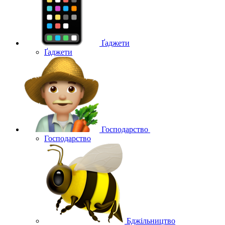
Ґаджети
Ґаджети
Господарство
Господарство
Бджільництво