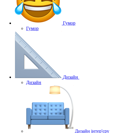
Гумор
Гумор
Дизайн
Дизайн
Дизайн інтер'єру