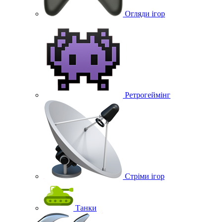
Огляди ігор
Ретрогеймінг
Стріми ігор
Танки