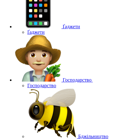
Ґаджети
Ґаджети
Господарство
Господарство
Бджільництво