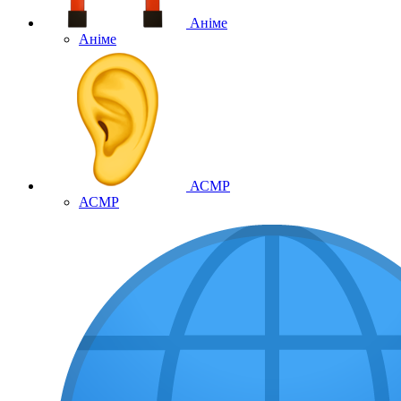
Аніме
Аніме
АСМР
АСМР