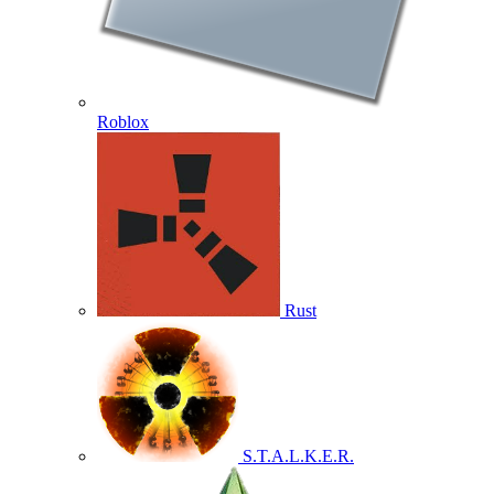
Roblox
Rust
S.T.A.L.K.E.R.