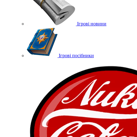
Ігрові новини
Ігрові посібники