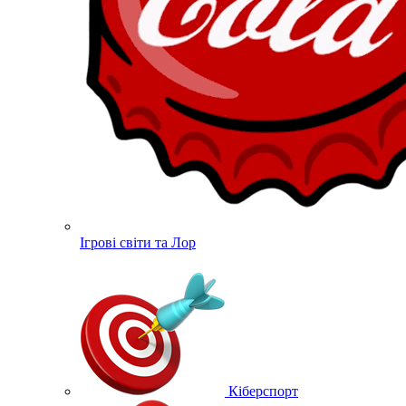
Ігрові світи та Лор
Кіберспорт