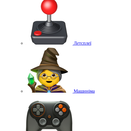
Летсплеї
Машиніма