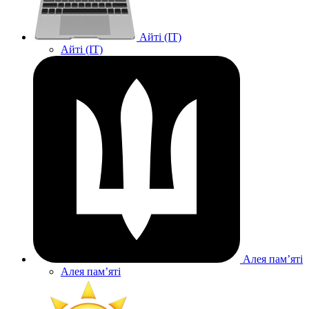
Айті (IT)
Айті (IT)
Алея памʼяті
Алея памʼяті