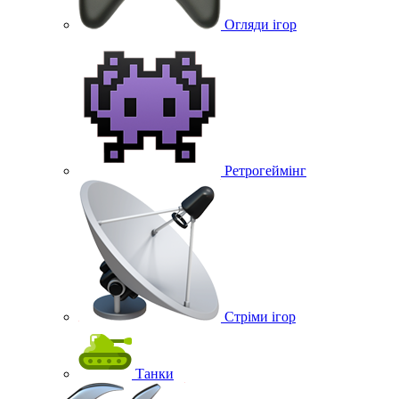
Огляди ігор
Ретрогеймінг
Стріми ігор
Танки