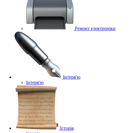
Ремонт електроніки
Інтерв'ю
Інтерв'ю
Історія