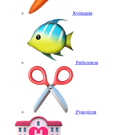
Кулінарія
Риболовля
Рукоділля