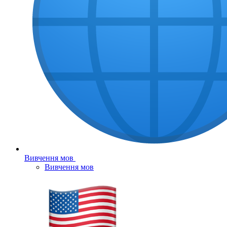
Вивчення мов
Вивчення мов