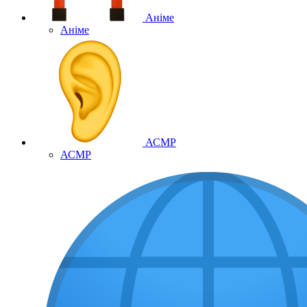
Аніме
Аніме
АСМР
АСМР