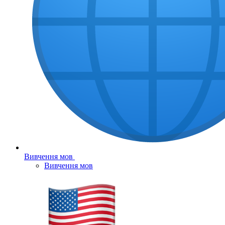
Вивчення мов
Вивчення мов