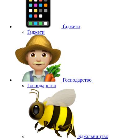
Ґаджети
Ґаджети
Господарство
Господарство
Бджільництво