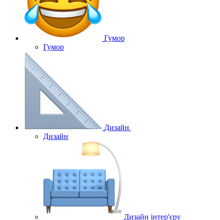
Гумор
Гумор
Дизайн
Дизайн
Дизайн інтер'єру