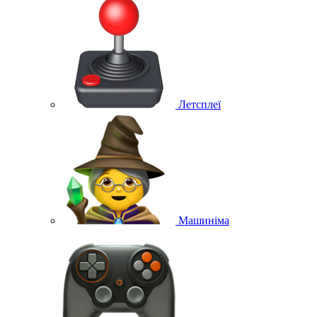
Летсплеї
Машиніма