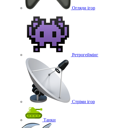
Огляди ігор
Ретрогеймінг
Стріми ігор
Танки