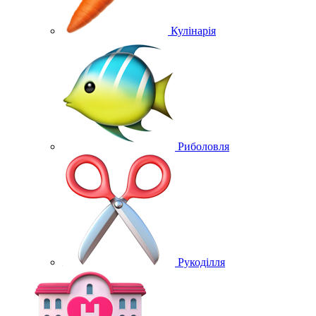
Кулінарія
Риболовля
Рукоділля