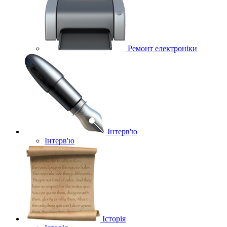
Ремонт електроніки
Інтерв'ю
Інтерв'ю
Історія