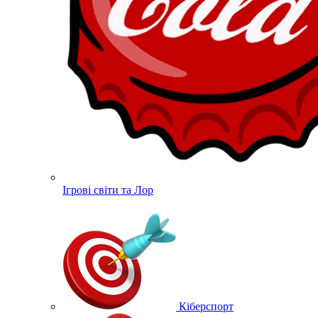
Ігрові світи та Лор
Кіберспорт