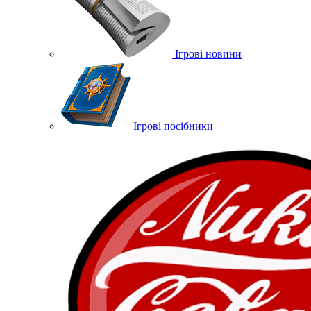
Ігрові новини
Ігрові посібники