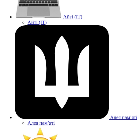
Айті (IT)
Айті (IT)
Алея памʼяті
Алея памʼяті