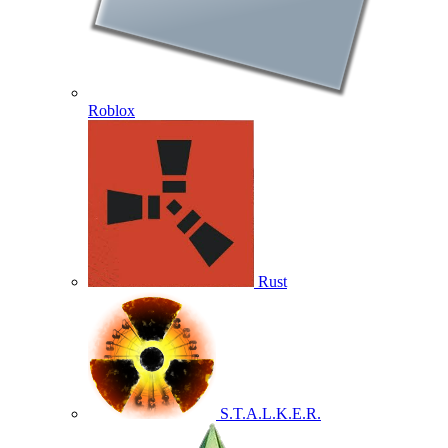
Roblox
Rust
S.T.A.L.K.E.R.