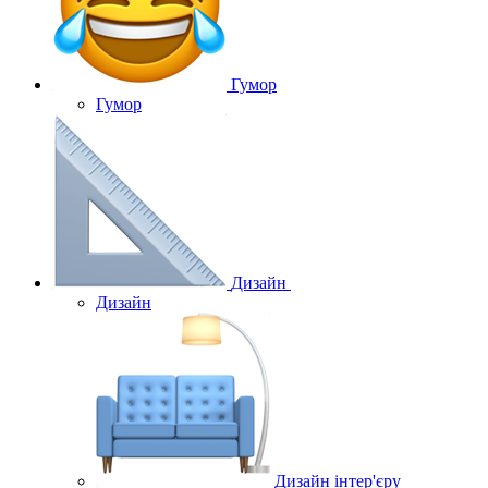
Гумор
Гумор
Дизайн
Дизайн
Дизайн інтер'єру