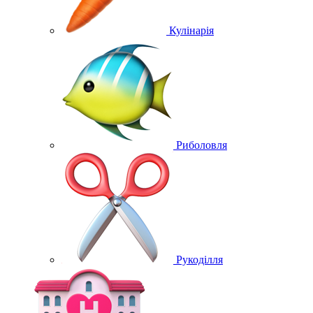
Кулінарія
Риболовля
Рукоділля