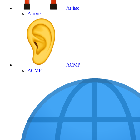
Аніме
Аніме
АСМР
АСМР