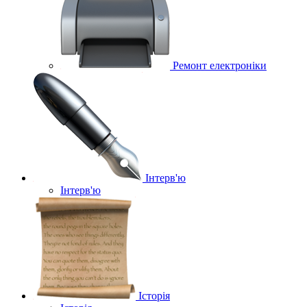
Ремонт електроніки
Інтерв'ю
Інтерв'ю
Історія