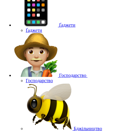
Ґаджети
Ґаджети
Господарство
Господарство
Бджільництво