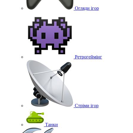
Огляди ігор
Ретрогеймінг
Стріми ігор
Танки