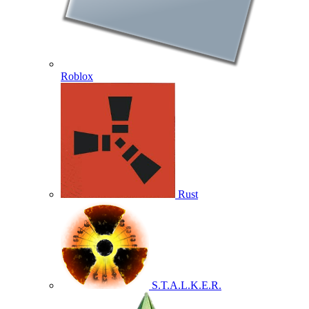
Roblox
Rust
S.T.A.L.K.E.R.