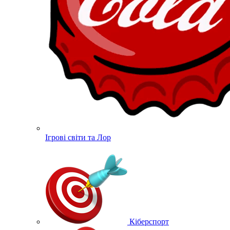
Ігрові світи та Лор
Кіберспорт