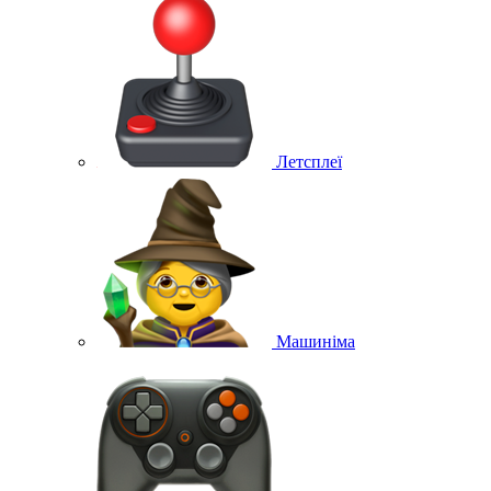
Летсплеї
Машиніма