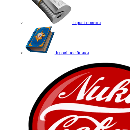
Ігрові новини
Ігрові посібники