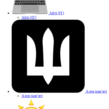
Айті (IT)
Айті (IT)
Алея памʼяті
Алея памʼяті