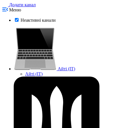
Додати канал
Меню
Неактивні канали
Айті (IT)
Айті (IT)