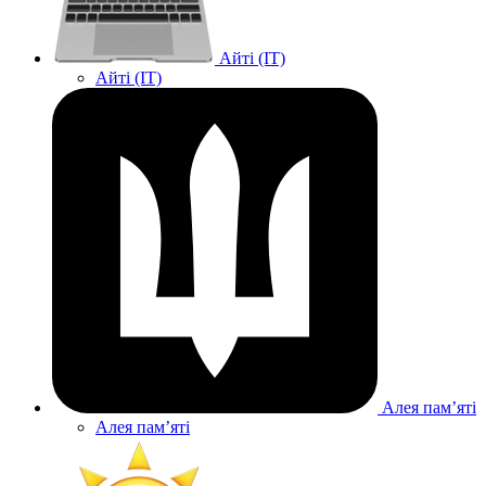
Айті (IT)
Айті (IT)
Алея памʼяті
Алея памʼяті