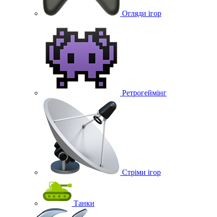
Огляди ігор
Ретрогеймінг
Стріми ігор
Танки