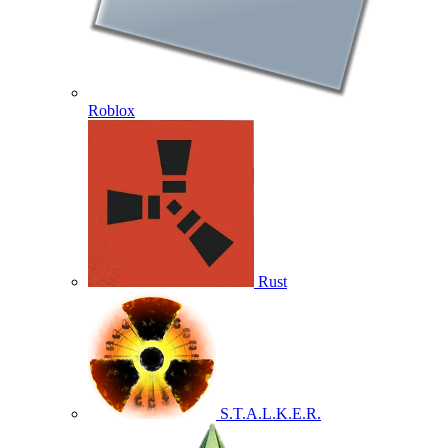
Roblox
Rust
S.T.A.L.K.E.R.