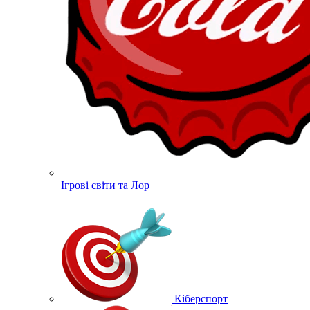
Ігрові світи та Лор
Кіберспорт