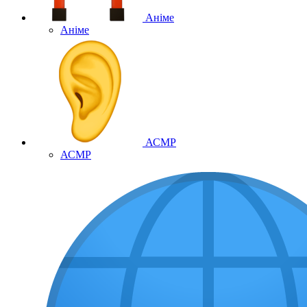
Аніме
Аніме
АСМР
АСМР