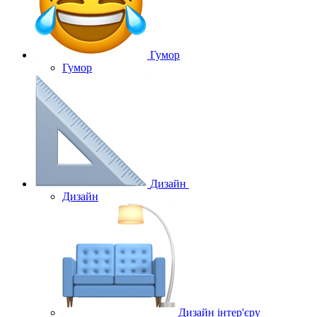
Гумор
Гумор
Дизайн
Дизайн
Дизайн інтер'єру