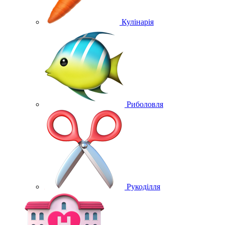
Кулінарія
Риболовля
Рукоділля