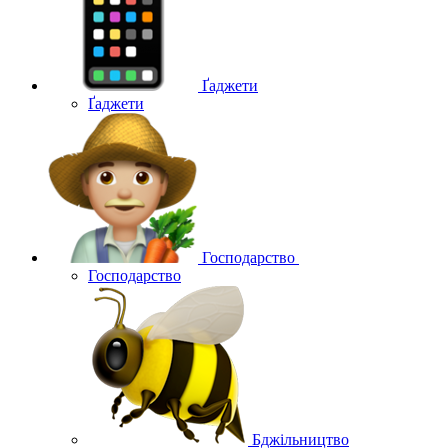
Ґаджети
Ґаджети
Господарство
Господарство
Бджільництво