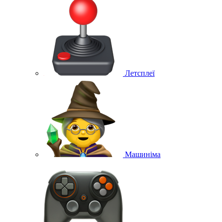
Летсплеї
Машиніма