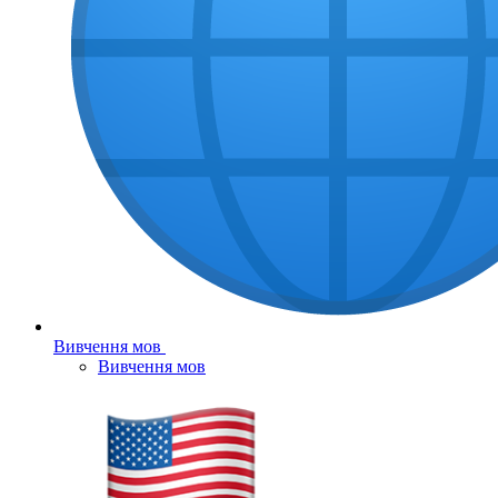
Вивчення мов
Вивчення мов