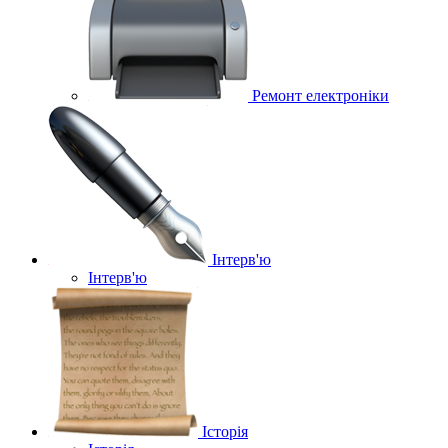
Ремонт електроніки
Інтерв'ю
Інтерв'ю
Історія