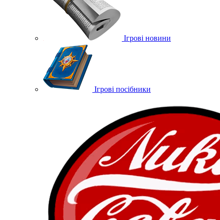
Ігрові новини
Ігрові посібники