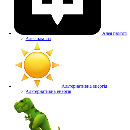
Алея памʼяті
Алея памʼяті
Альтернативна енергія
Альтернативна енергія