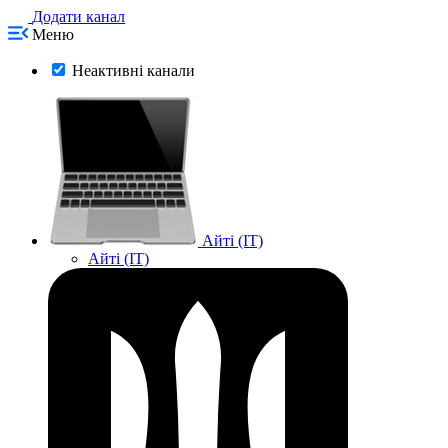
Додати канал
Меню
Неактивні канали
Айті (IT)
Айті (IT)