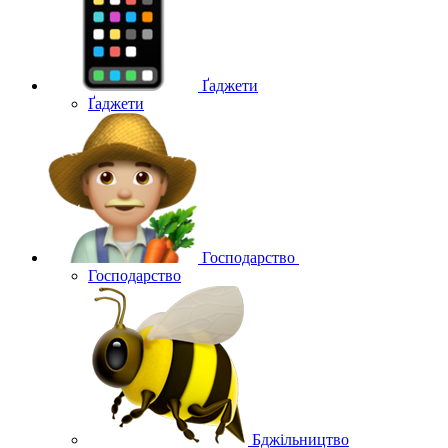
Ґаджети
Ґаджети
Господарство
Господарство
Бджільництво