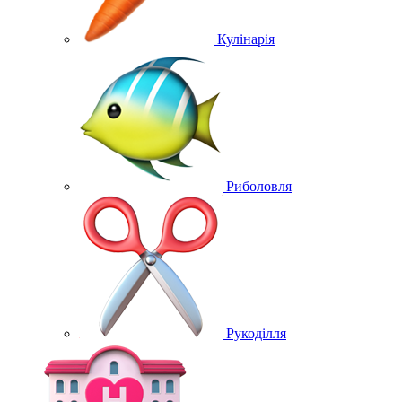
Кулінарія
Риболовля
Рукоділля