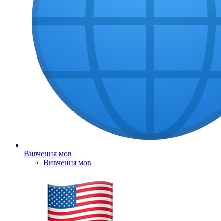
Вивчення мов
Вивчення мов