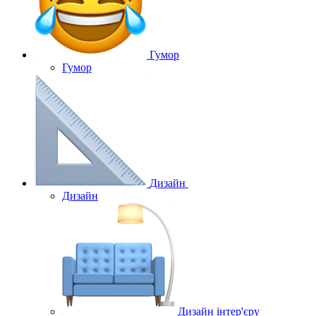
Гумор
Гумор
Дизайн
Дизайн
Дизайн інтер'єру