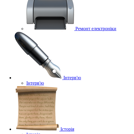
Ремонт електроніки
Інтерв'ю
Інтерв'ю
Історія