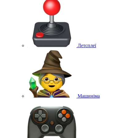
Летсплеї
Машиніма