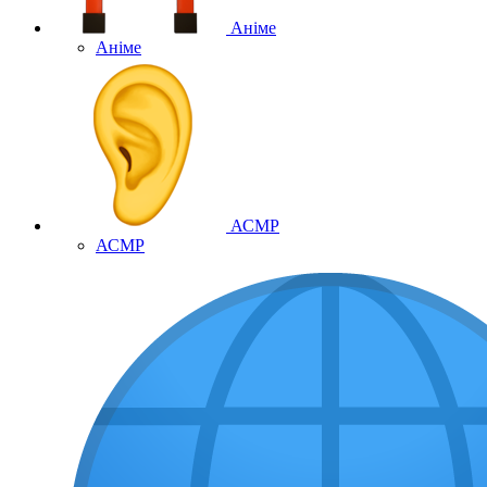
Аніме
Аніме
АСМР
АСМР