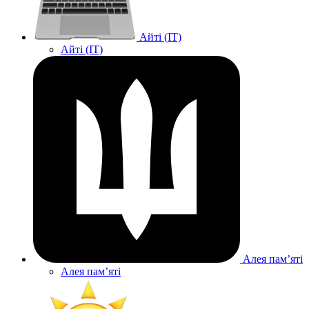
Айті (IT)
Айті (IT)
Алея памʼяті
Алея памʼяті