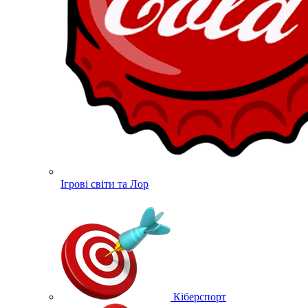
Ігрові світи та Лор
Кіберспорт