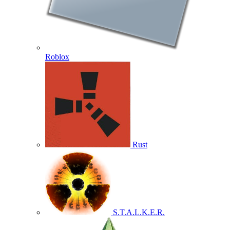
Roblox
Rust
S.T.A.L.K.E.R.