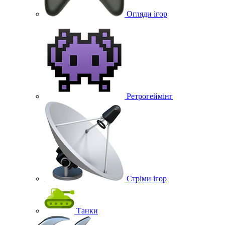
Огляди ігор
Ретрогеймінг
Стріми ігор
Танки