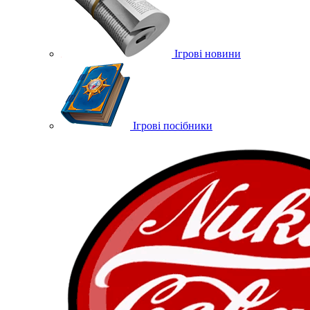
Ігрові новини
Ігрові посібники