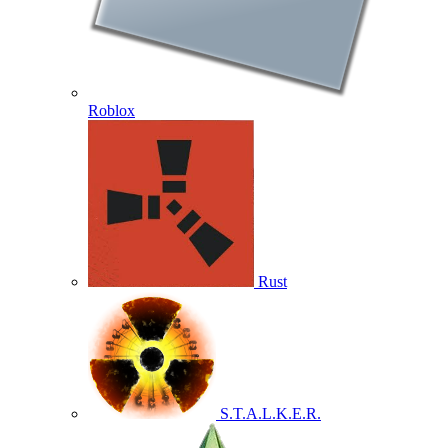
Roblox
Rust
S.T.A.L.K.E.R.