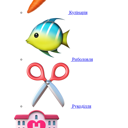
Кулінарія
Риболовля
Рукоділля