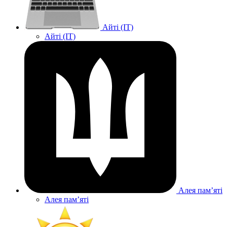
Айті (IT)
Айті (IT)
Алея памʼяті
Алея памʼяті