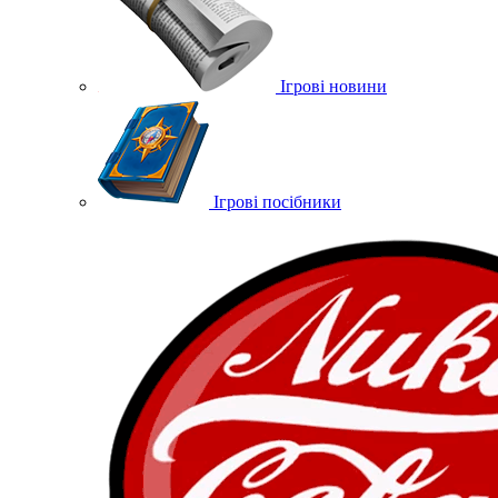
Ігрові новини
Ігрові посібники