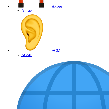
Аніме
Аніме
АСМР
АСМР