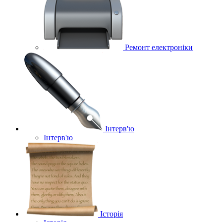
Ремонт електроніки
Інтерв'ю
Інтерв'ю
Історія