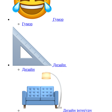
Гумор
Гумор
Дизайн
Дизайн
Дизайн інтер'єру