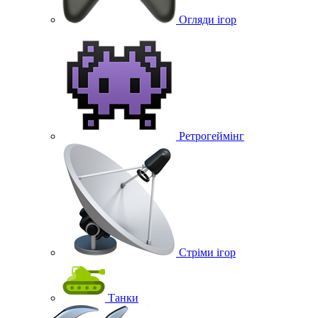
Огляди ігор
Ретрогеймінг
Стріми ігор
Танки