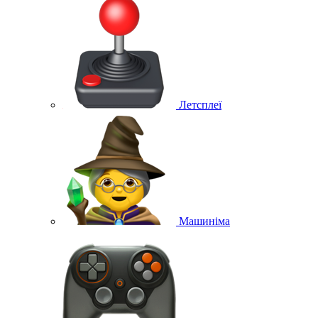
Летсплеї
Машиніма