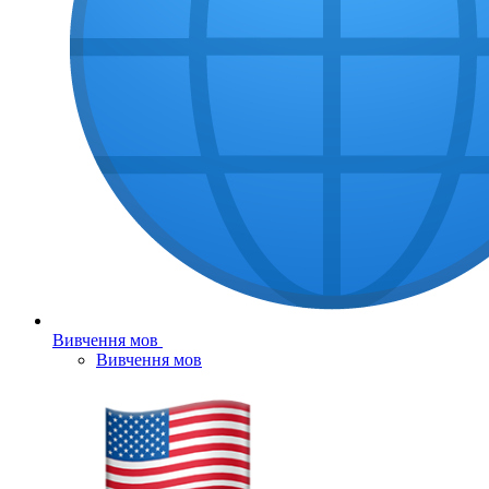
Вивчення мов
Вивчення мов