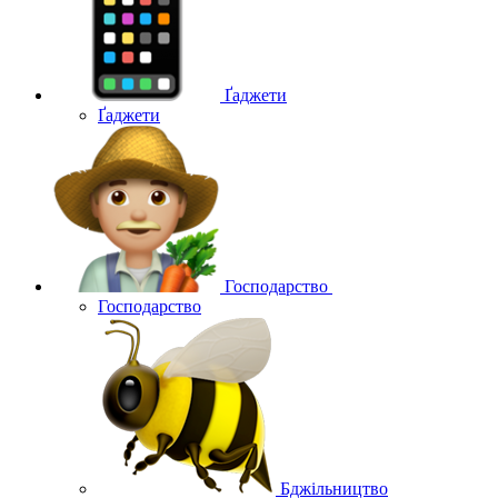
Ґаджети
Ґаджети
Господарство
Господарство
Бджільництво