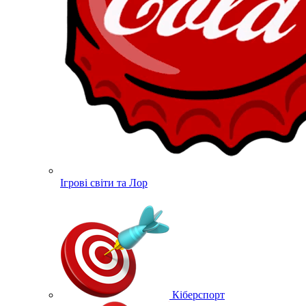
Ігрові світи та Лор
Кіберспорт