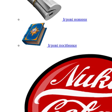
Ігрові новини
Ігрові посібники