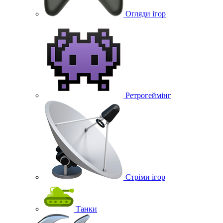
Огляди ігор
Ретрогеймінг
Стріми ігор
Танки