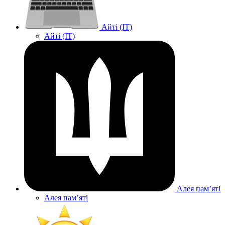
Айті (IT)
Айті (IT)
Алея памʼяті
Алея памʼяті