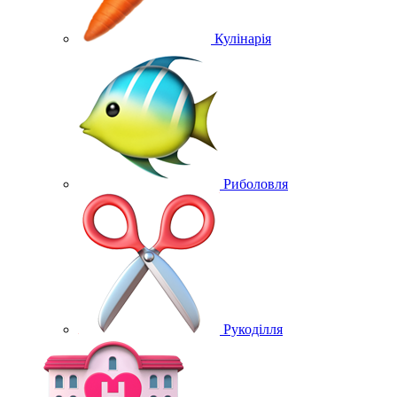
Кулінарія
Риболовля
Рукоділля