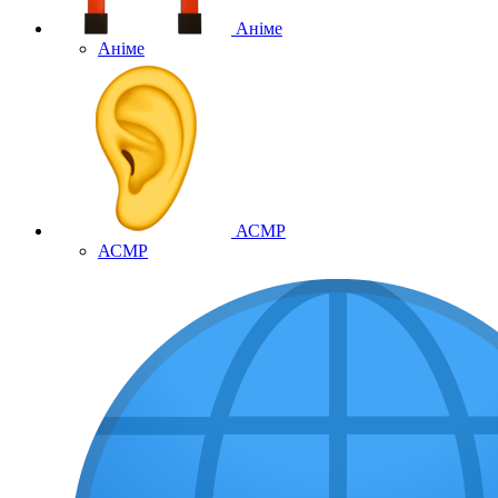
Аніме
Аніме
АСМР
АСМР