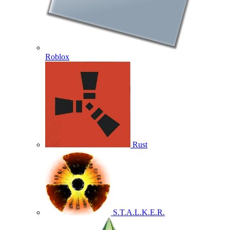
Roblox
Rust
S.T.A.L.K.E.R.