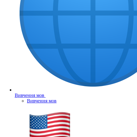
Вивчення мов
Вивчення мов