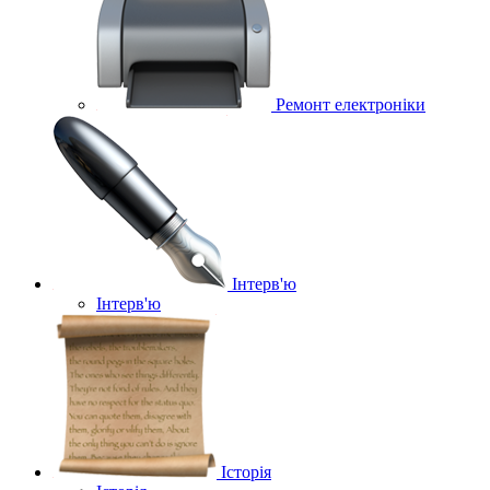
Ремонт електроніки
Інтерв'ю
Інтерв'ю
Історія