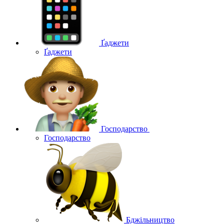
Ґаджети
Ґаджети
Господарство
Господарство
Бджільництво