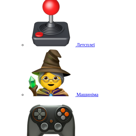
Летсплеї
Машиніма