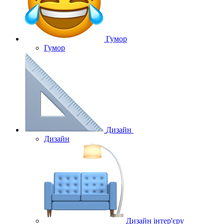
Гумор
Гумор
Дизайн
Дизайн
Дизайн інтер'єру