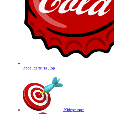
Ігрові світи та Лор
Кіберспорт