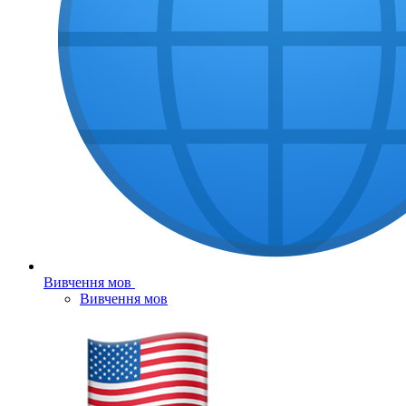
Вивчення мов
Вивчення мов