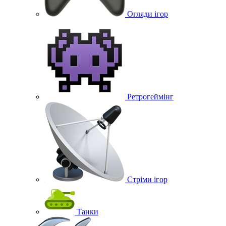
Огляди ігор
Ретрогеймінг
Стріми ігор
Танки