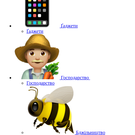
Ґаджети
Ґаджети
Господарство
Господарство
Бджільництво