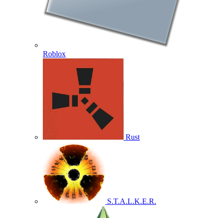
Roblox
Rust
S.T.A.L.K.E.R.