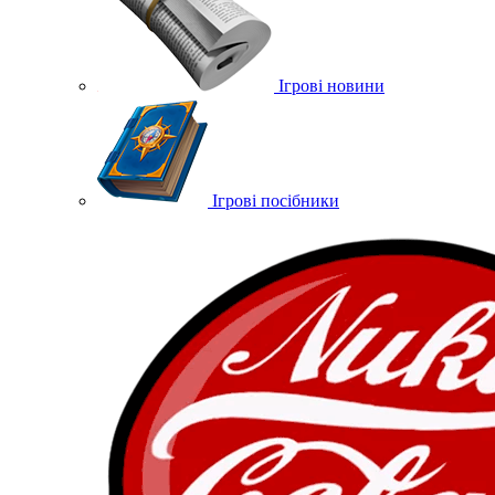
Ігрові новини
Ігрові посібники