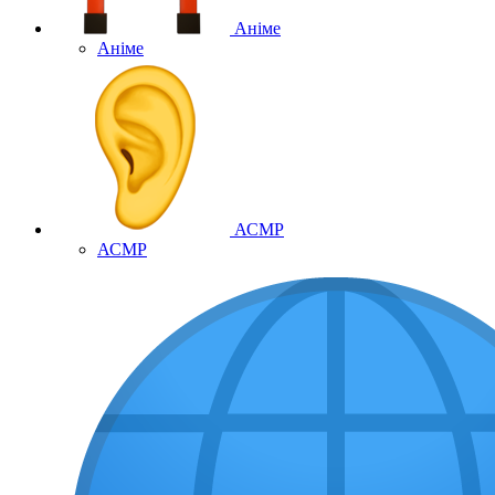
Аніме
Аніме
АСМР
АСМР