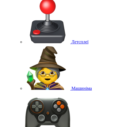
Летсплеї
Машиніма