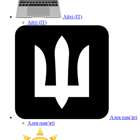
Айті (IT)
Айті (IT)
Алея памʼяті
Алея памʼяті