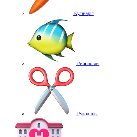
Кулінарія
Риболовля
Рукоділля