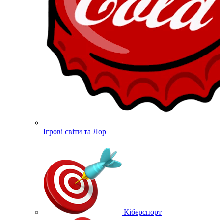
Ігрові світи та Лор
Кіберспорт