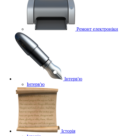
Ремонт електроніки
Інтерв'ю
Інтерв'ю
Історія