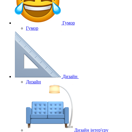
Гумор
Гумор
Дизайн
Дизайн
Дизайн інтер'єру