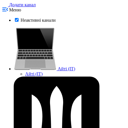
Додати канал
Меню
Неактивні канали
Айті (IT)
Айті (IT)