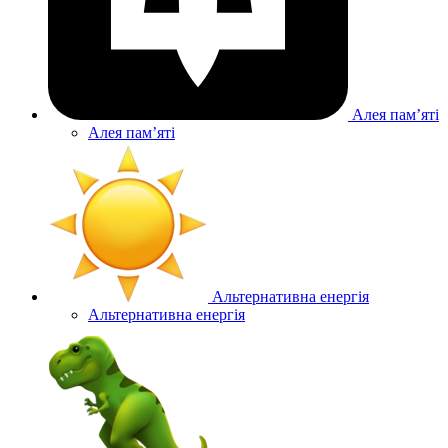
Алея памʼяті
Алея памʼяті
Альтернативна енергія
Альтернативна енергія