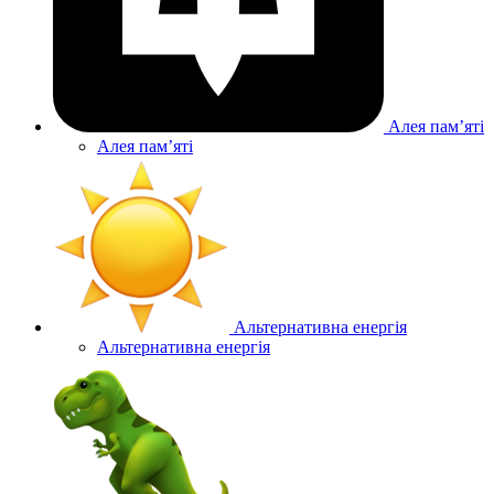
Алея памʼяті
Алея памʼяті
Альтернативна енергія
Альтернативна енергія