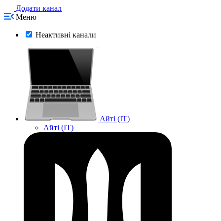
Додати канал
Меню
Неактивні канали
Айті (IT)
Айті (IT)