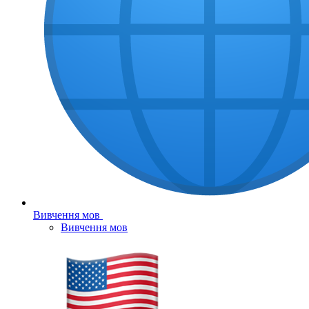
Вивчення мов
Вивчення мов