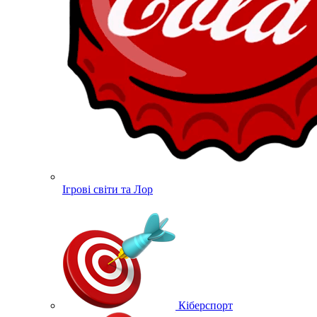
Ігрові світи та Лор
Кіберспорт