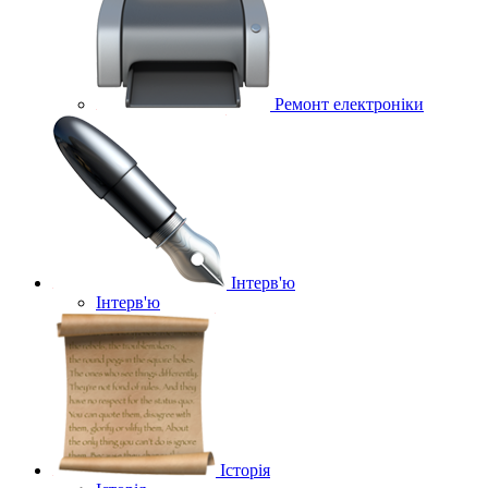
Ремонт електроніки
Інтерв'ю
Інтерв'ю
Історія