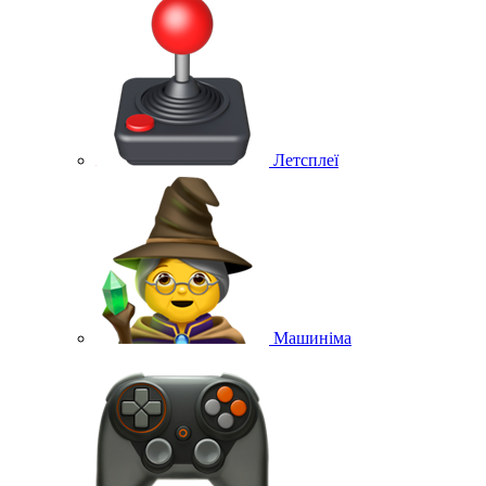
Летсплеї
Машиніма