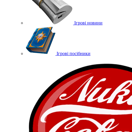
Ігрові новини
Ігрові посібники