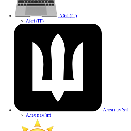
Айті (IT)
Айті (IT)
Алея памʼяті
Алея памʼяті