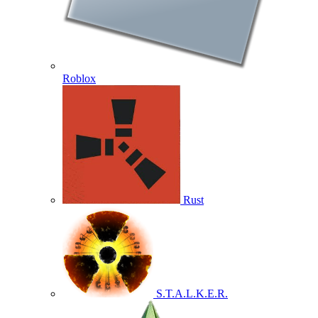
Roblox
Rust
S.T.A.L.K.E.R.