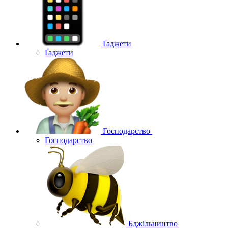
Ґаджети
Ґаджети
Господарство
Господарство
Бджільництво