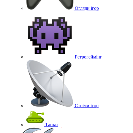
Огляди ігор
Ретрогеймінг
Стріми ігор
Танки