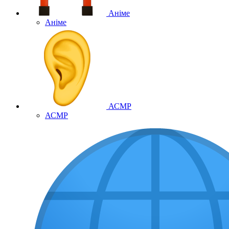
Аніме
Аніме
АСМР
АСМР