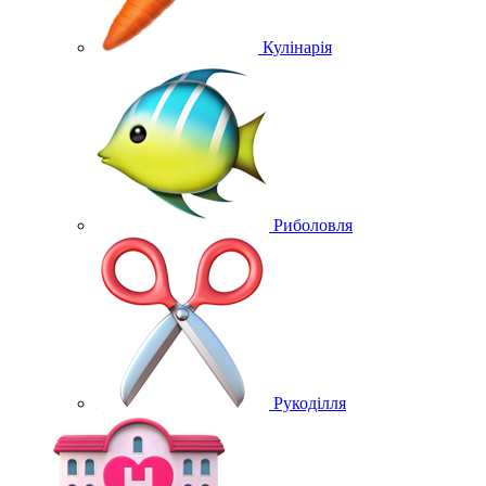
Кулінарія
Риболовля
Рукоділля