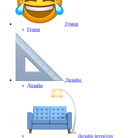
Гумор
Гумор
Дизайн
Дизайн
Дизайн інтер'єру