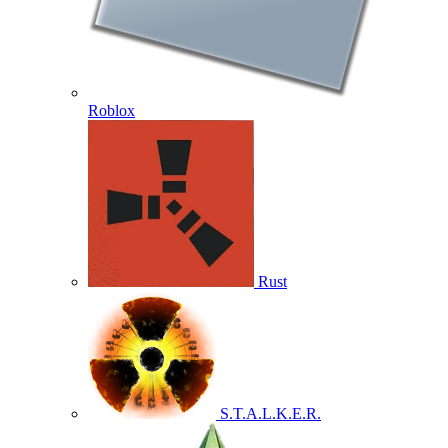
Roblox
Rust
S.T.A.L.K.E.R.