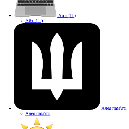
Айті (IT)
Айті (IT)
Алея памʼяті
Алея памʼяті