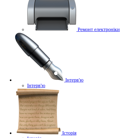
Ремонт електроніки
Інтерв'ю
Інтерв'ю
Історія