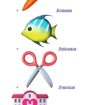
Кулінарія
Риболовля
Рукоділля