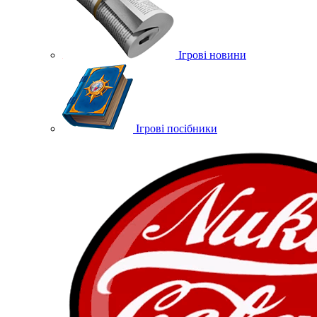
Ігрові новини
Ігрові посібники