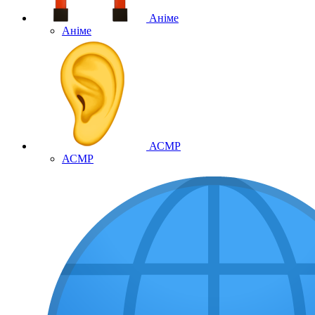
Аніме
Аніме
АСМР
АСМР