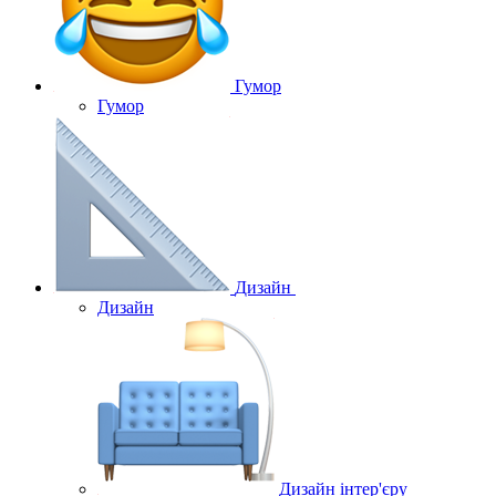
Гумор
Гумор
Дизайн
Дизайн
Дизайн інтер'єру