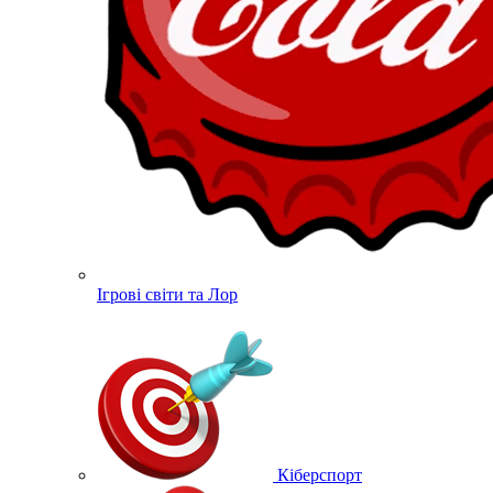
Ігрові світи та Лор
Кіберспорт