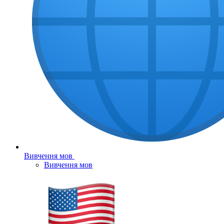
Вивчення мов
Вивчення мов