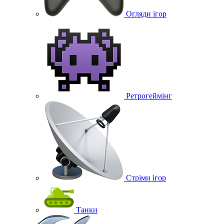
Огляди ігор
Ретрогеймінг
Стріми ігор
Танки