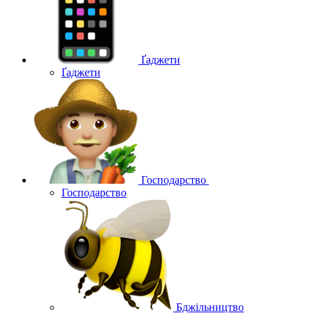
Ґаджети
Ґаджети
Господарство
Господарство
Бджільництво