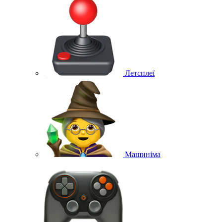
Летсплеї
Машиніма