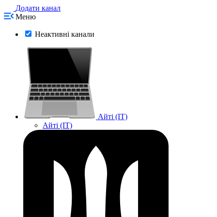
Додати канал
Меню
Неактивні канали
Айті (IT)
Айті (IT)