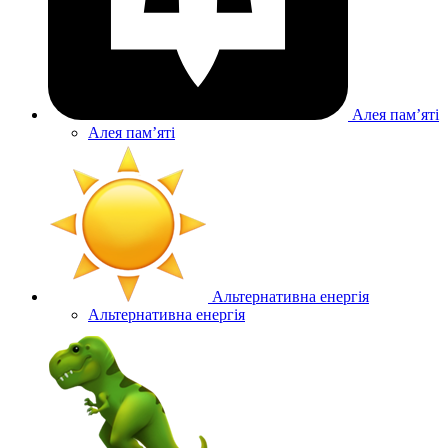
Алея памʼяті
Алея памʼяті
Альтернативна енергія
Альтернативна енергія