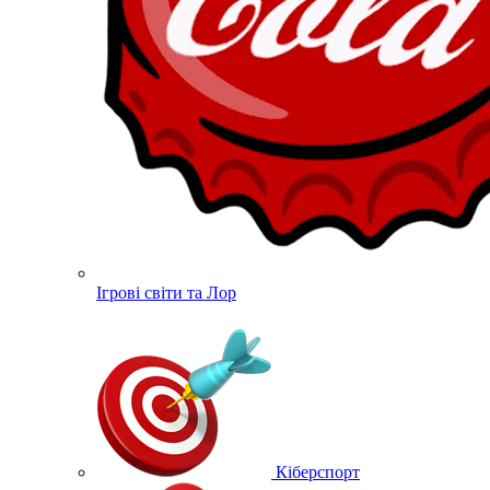
Ігрові світи та Лор
Кіберспорт