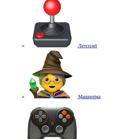
Летсплеї
Машиніма