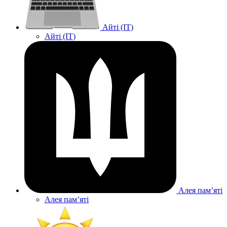
Айті (IT)
Айті (IT)
Алея памʼяті
Алея памʼяті