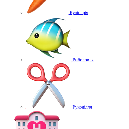
Кулінарія
Риболовля
Рукоділля