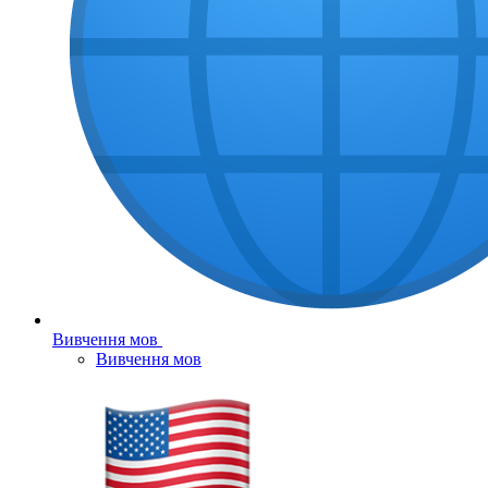
Вивчення мов
Вивчення мов