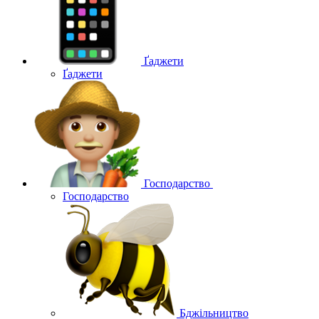
Ґаджети
Ґаджети
Господарство
Господарство
Бджільництво