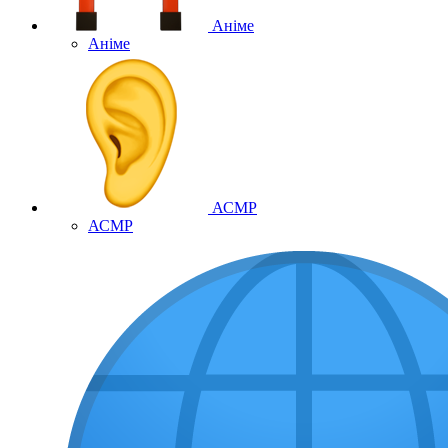
Аніме
Аніме
АСМР
АСМР