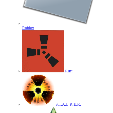
Roblox
Rust
S.T.A.L.K.E.R.