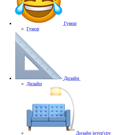
Гумор
Гумор
Дизайн
Дизайн
Дизайн інтер'єру