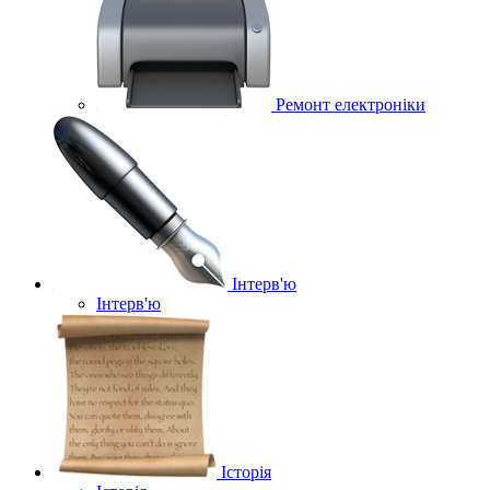
Ремонт електроніки
Інтерв'ю
Інтерв'ю
Історія