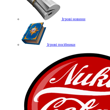
Ігрові новини
Ігрові посібники