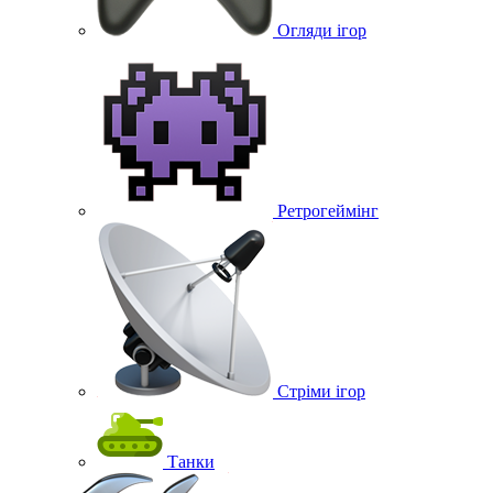
Огляди ігор
Ретрогеймінг
Стріми ігор
Танки